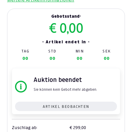
Gebotsstand:
€ 0,00
- Artikel endet in -
TAG
STD
MIN
SEK
00
00
00
00
Auktion beendet
Sie können kein Gebot mehr abgeben.
ARTIKEL BEOBACHTEN
Zuschlag ab:
€ 299,00