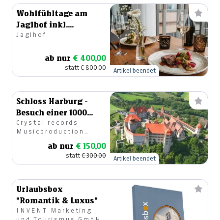
Wohlfühltage am
Jaglhof inkl.
Jaglhof
Candlelight-Dinner
ab nur
€ 400,00
statt
€ 800,00
Artikel beendet
Schloss Harburg -
Besuch einer 1000
Crystal records
jährigen Burg in
Musicproduction
Bayern
GesmbH
ab nur
€ 150,00
statt
€ 300,00
Artikel beendet
Urlaubsbox
"Romantik & Luxus"
INVENT Marketing
und Tourismus GmbH