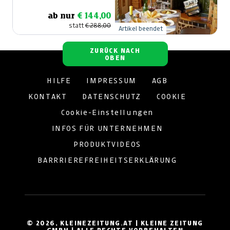
ab nur
€ 144,00
statt
€ 288,00
Artikel beendet
ZURÜCK NACH
OBEN
HILFE
IMPRESSUM
AGB
KONTAKT
DATENSCHUTZ
COOKIE
Cookie-Einstellungen
INFOS FÜR UNTERNEHMEN
PRODUKTVIDEOS
BARRRIEREFREIHEITSERKLÄRUNG
© 2026, KLEINEZEITUNG.AT | KLEINE ZEITUNG