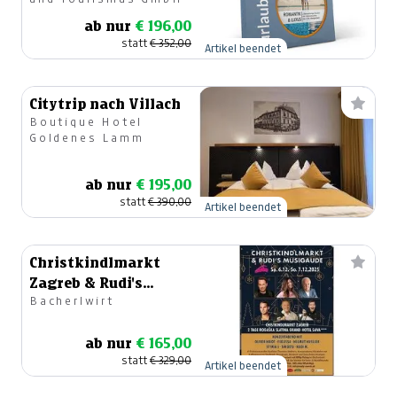
ab nur
€ 196,00
statt
€ 352,00
Artikel beendet
Citytrip nach Villach
Boutique Hotel
Goldenes Lamm
ab nur
€ 195,00
statt
€ 390,00
Artikel beendet
Christkindlmarkt
Zagreb & Rudi's
Bacherlwirt
Advent-Musigaude in
Rogaška
ab nur
€ 165,00
statt
€ 329,00
Artikel beendet