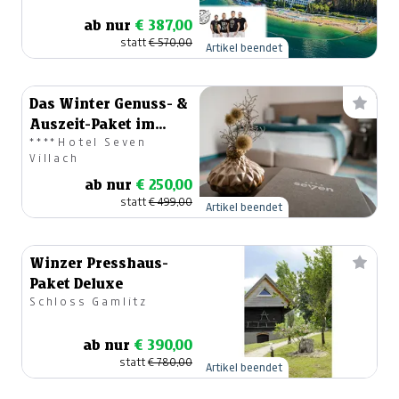
ab nur
€ 387,00
statt
€ 570,00
Artikel beendet
Das Winter Genuss- &
Auszeit-Paket im
****Hotel Seven
Seven
Villach
ab nur
€ 250,00
statt
€ 499,00
Artikel beendet
Winzer Presshaus-
Paket Deluxe
Schloss Gamlitz
ab nur
€ 390,00
statt
€ 780,00
Artikel beendet