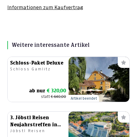
Informationen zum Kaufvertrag
Weitere interessante Artikel
Schloss-Paket Deluxe
Schloss Gamlitz
ab nur
€ 320,00
statt
€ 640,00
Artikel beendet
3. Jöbstl Reisen
Neujahrstreffen in
Jöbstl Reisen
Portorož