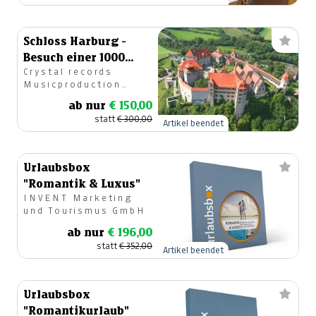
Schloss Harburg -
Besuch einer 1000
Crystal records
jährigen Burg in
Musicproduction
Bayern
GesmbH
ab nur
€ 150,00
statt
€ 300,00
Artikel beendet
Urlaubsbox
"Romantik & Luxus"
INVENT Marketing
und Tourismus GmbH
ab nur
€ 196,00
statt
€ 352,00
Artikel beendet
Urlaubsbox
"Romantikurlaub"