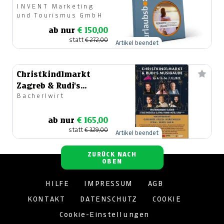
INVENT Marketing
und Tourismus GmbH
ab nur
€ 150,00
statt
€ 272,00
Artikel beendet
Christkindlmarkt
Zagreb & Rudi's
Bacherlwirt
Advent-Musigaude in
Rogaška
ab nur
€ 165,00
statt
€ 329,00
Artikel beendet
ZURÜCK NACH
OBEN
HILFE
IMPRESSUM
AGB
KONTAKT
DATENSCHUTZ
COOKIE
Cookie-Einstellungen