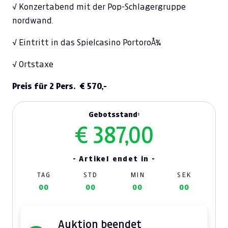
√ Konzertabend mit der Pop-Schlagergruppe
nordwand.
√ Eintritt in das Spielcasino PortoroÅ¾
√ Ortstaxe
Preis für 2 Pers. € 570,-
Gebotsstand:
€ 387,00
- Artikel endet in -
TAG
STD
MIN
SEK
00
00
00
00
Auktion beendet