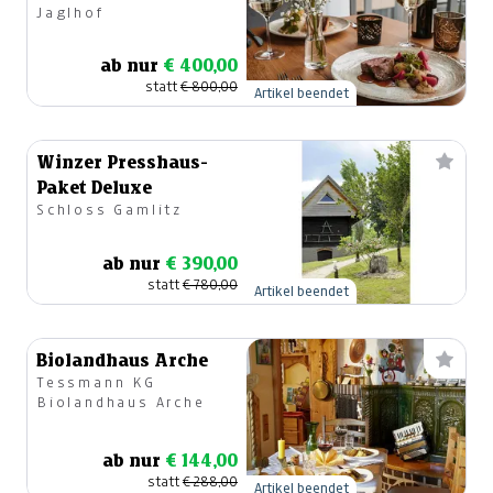
Jaglhof
Candlelight-Dinner
ab nur
€ 400,00
statt
€ 800,00
Artikel beendet
Winzer Presshaus-
Paket Deluxe
Schloss Gamlitz
ab nur
€ 390,00
statt
€ 780,00
Artikel beendet
Biolandhaus Arche
Tessmann KG
Biolandhaus Arche
ab nur
€ 144,00
statt
€ 288,00
Artikel beendet