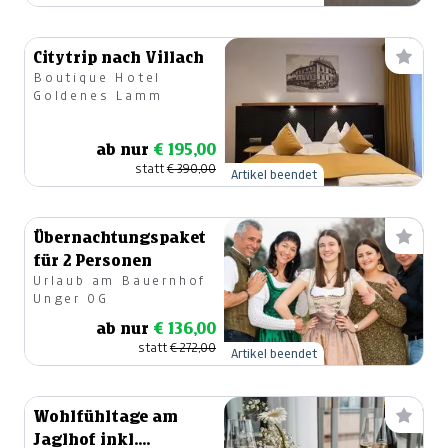
Citytrip nach Villach
Boutique Hotel
Goldenes Lamm
ab nur
€ 195,00
statt
€ 390,00
Artikel beendet
Übernachtungspaket
für 2 Personen
Urlaub am Bauernhof
Unger OG
ab nur
€ 136,00
statt
€ 272,00
Artikel beendet
Wohlfühltage am
Jaglhof inkl.