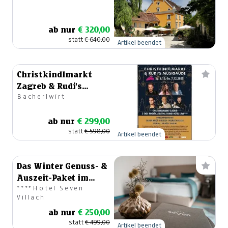
ab nur
€ 320,00
statt
€ 640,00
Artikel beendet
Christkindlmarkt
Zagreb & Rudi's
Bacherlwirt
Advent-Musigaude in
Rogaška
ab nur
€ 299,00
statt
€ 598,00
Artikel beendet
Das Winter Genuss- &
Auszeit-Paket im
****Hotel Seven
Seven
Villach
ab nur
€ 250,00
statt
€ 499,00
Artikel beendet