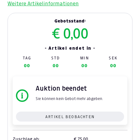
Weitere Artikelinformationen
Gebotsstand:
€ 0,00
- Artikel endet in -
TAG
STD
MIN
SEK
00
00
00
00
Auktion beendet
Sie können kein Gebot mehr abgeben.
ARTIKEL BEOBACHTEN
Zuschlag ab:
€ 75,00