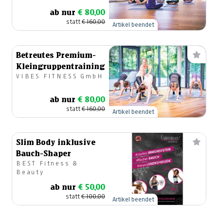
Beweglichkeit
ab nur
€ 80,00
statt
€ 160,00
Artikel beendet
Betreutes Premium-
Kleingruppentraining
VIBES FITNESS GmbH
ab nur
€ 80,00
statt
€ 160,00
Artikel beendet
Slim Body inklusive
Bauch-Shaper
BEST Fitness &
Beauty
ab nur
€ 50,00
statt
€ 100,00
Artikel beendet