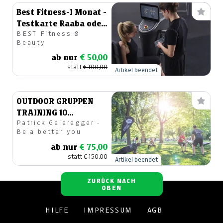
Best Fitness-1 Monat -
Testkarte Raaba oder
BEST Fitness &
Graz
Beauty
ab nur
€ 50,00
statt
€ 100,00
Artikel beendet
OUTDOOR GRUPPEN
TRAINING 10
Patrick Geieregger -
EINHEITEN
Be a better you
ab nur
€ 75,00
statt
€ 150,00
Artikel beendet
ZURÜCK NACH
OBEN
HILFE
IMPRESSUM
AGB