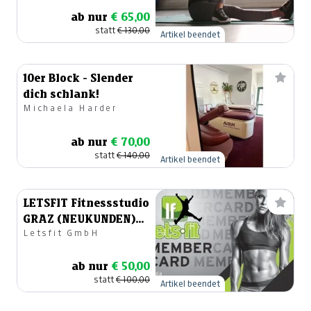
ab nur
€ 65,00
statt
€ 130,00
Artikel beendet
10er Block - Slender
dich schlank!
Michaela Harder
ab nur
€ 70,00
statt
€ 140,00
Artikel beendet
LETSFIT Fitnessstudio
GRAZ (NEUKUNDEN)
Letsfit GmbH
Wertgutschein €
100,00
ab nur
€ 50,00
statt
€ 100,00
Artikel beendet