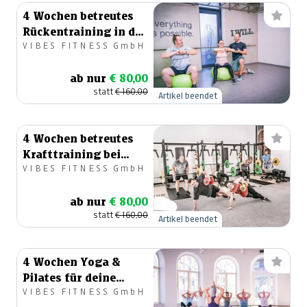
4 Wochen betreutes
Rückentraining in der
VIBES FITNESS GmbH
Kleingruppe
ab nur
€ 80,00
statt
€ 160,00
Artikel beendet
4 Wochen betreutes
Krafttraining bei
VIBES FITNESS GmbH
VIBES FITNESS®
ab nur
€ 80,00
statt
€ 160,00
Artikel beendet
4 Wochen Yoga &
Pilates für deine
VIBES FITNESS GmbH
Balance und