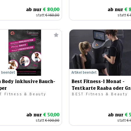
ab nur
€ 80,00
ab nur
€ 
statt
€ 160,00
statt
€ 
l beendet
Artikel beendet
m Body inklusive Bauch-
Best Fitness-1 Monat -
per
Testkarte Raaba oder Gr
T Fitness & Beauty
BEST Fitness & Beauty
ab nur
€ 50,00
ab nur
€ 
statt
€ 100,00
statt
€ 