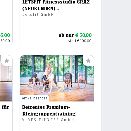
LETSFIT Fitnessstudio GRAZ
(NEUKUNDEN)
Letsfit GmbH
Wertgutschein € 100,00
65,00
ab nur
€ 50,00
130,00
statt
€ 100,00
Artikel beendet
 für
Betreutes Premium-
Kleingruppentraining
VIBES FITNESS GmbH