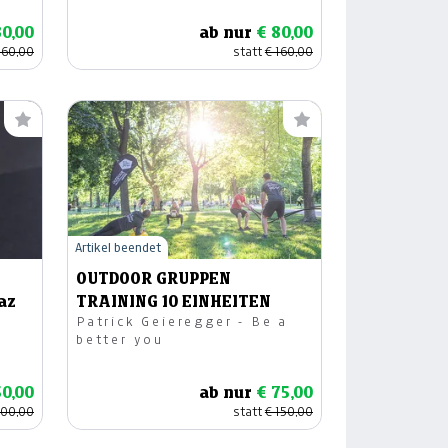
80,00
ab nur
€ 80,00
160,00
statt
€ 160,00
Artikel beendet
OUTDOOR GRUPPEN
az
TRAINING 10 EINHEITEN
Patrick Geieregger - Be a
better you
50,00
ab nur
€ 75,00
100,00
statt
€ 150,00