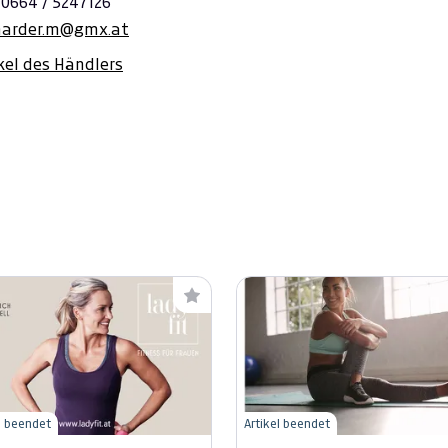
 0664 / 5247126
harder.m@gmx.at
ikel des Händlers
l beendet
Artikel beendet