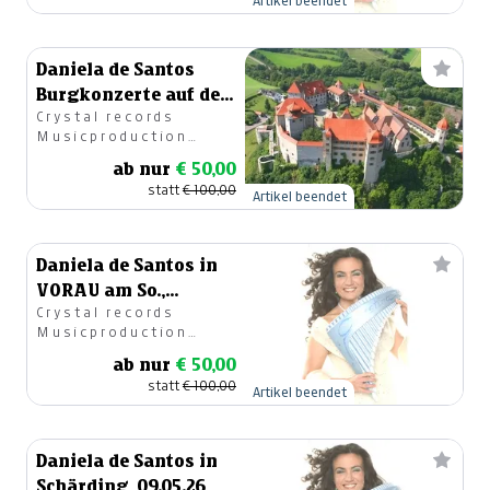
Artikel beendet
Daniela de Santos
Burgkonzerte auf der
Crystal records
Harburg, ihrer Heimat
Musicproduction
GesmbH
ab nur
€ 50,00
statt
€ 100,00
Artikel beendet
Daniela de Santos in
VORAU am So.,
Crystal records
27.09.2026
Musicproduction
GesmbH
ab nur
€ 50,00
statt
€ 100,00
Artikel beendet
Daniela de Santos in
Schärding, 09.05.26