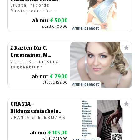
Crystal records
Musicproduction
GesmbH
ab nur
€ 50,00
statt
€ 100,00
Artikel beendet
2 Karten für C.
Unterrainer, M.
Verein Kultur-Burg
Nazarova & A.
Taggenbrunn
Kaimbacher
ab nur
€ 79,00
statt
€ 158,00
Artikel beendet
URANIA-
Bildungsgutschein
URANIA STEIERMARK
für Musikkurse
ab nur
€ 105,00
statt
€ 210,00