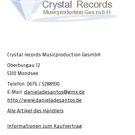
---
€ 0,00
---
€ 0,00
---
€ 0,00
---
€ 0,00
---
€ 0,00
Crystal records Musicproduction GesmbH
---
€ 0,00
Oberburgau 12
5310 Mondsee
---
€ 0,00
Telefon: 0676 / 5288930
---
€ 0,00
E-Mail:
danieladesantos@gmx.de
---
€ 0,00
http://www.danieladesantos.de
---
€ 0,00
Alle Artikel des Händlers
---
€ 0,00
Informationen zum Kaufvertrag
---
€ 0,00