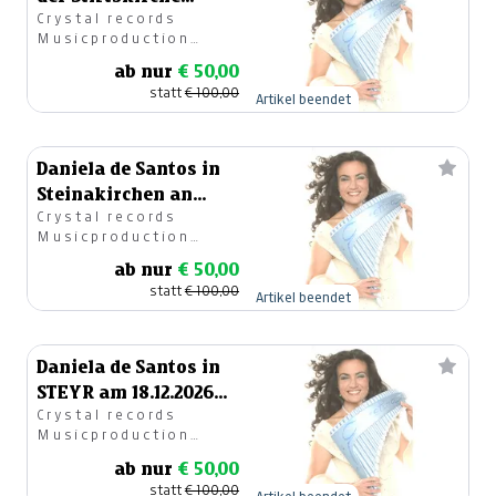
Crystal records
Herzogenburg am
Musicproduction
05.06.2026
GesmbH
ab nur
€ 50,00
statt
€ 100,00
Artikel beendet
Daniela de Santos in
Steinakirchen an
Crystal records
Mutterag, 10.05.2026
Musicproduction
GesmbH
ab nur
€ 50,00
statt
€ 100,00
Artikel beendet
Daniela de Santos in
STEYR am 18.12.2026
Crystal records
im Alten Theater
Musicproduction
GesmbH
ab nur
€ 50,00
statt
€ 100,00