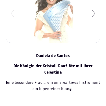
Previous
Next
Daniela de Santos
Die
K
önigin der
K
ristall-
P
anflöte mit ihrer
Celestina
Eine besondere Frau …, ein einzigartiges Instrument
…, ein lupenreiner Klang …,