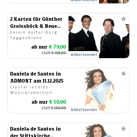
2 Karten für Günther
Groissböck & Neue
Verein Kultur-Burg
Wiener Concert
Taggenbrunn
Schrammeln
ab nur
€ 79,00
statt
€ 158,00
Artikel beendet
Daniela de Santos in
ADMONT am 11.12.2025
Crystal records
Musicproduction
GesmbH
ab nur
€ 50,00
statt
€ 100,00
Artikel beendet
Daniela de Santos in
der Stiftskirche