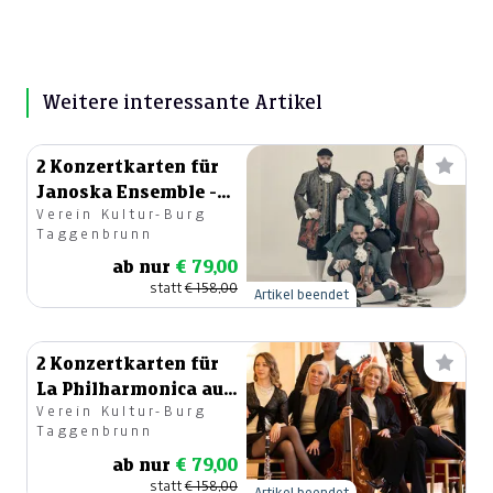
---
€ 0,00
---
€ 0,00
Weitere interessante Artikel
---
€ 0,00
2 Konzertkarten für
---
€ 0,00
Janoska Ensemble -
Verein Kultur-Burg
The BIG B´s
Taggenbrunn
ab nur
€ 79,00
statt
€ 158,00
Artikel beendet
2 Konzertkarten für
La Philharmonica auf
Verein Kultur-Burg
Burg Taggenbrunn
Taggenbrunn
ab nur
€ 79,00
statt
€ 158,00
Artikel beendet