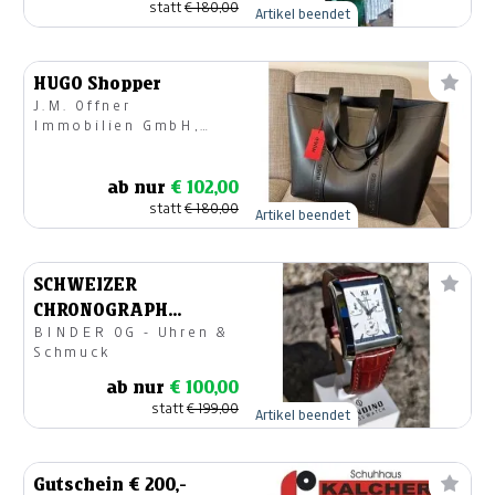
statt
€ 180,00
Artikel beendet
HUGO Shopper
J.M. Offner
Immobilien GmbH,
Modehaus
ab nur
€ 102,00
statt
€ 180,00
Artikel beendet
SCHWEIZER
CHRONOGRAPH
BINDER OG - Uhren &
"CANDINO"
Schmuck
ab nur
€ 100,00
statt
€ 199,00
Artikel beendet
Gutschein € 200,-