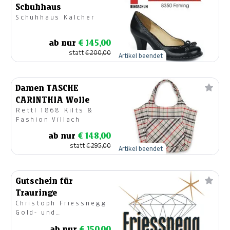
Schuhhaus
Schuhhaus Kalcher
ab nur
€ 145,00
statt
€ 200,00
Artikel beendet
Damen TASCHE
CARINTHIA Wolle
Rettl 1868 Kilts &
Fashion Villach
ab nur
€ 148,00
statt
€ 295,00
Artikel beendet
Gutschein für
Trauringe
Christoph Friessnegg
Gold- und
Silberschmiedemeister
ab nur
€ 150,00