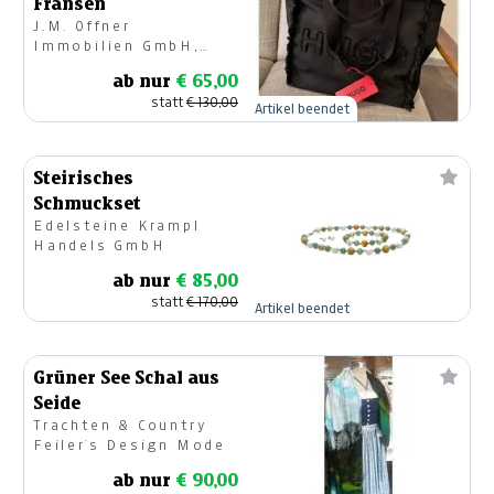
Fransen
J.M. Offner
Immobilien GmbH,
Modehaus
ab nur
€ 65,00
statt
€ 130,00
Artikel beendet
Steirisches
Schmuckset
Edelsteine Krampl
Handels GmbH
ab nur
€ 85,00
statt
€ 170,00
Artikel beendet
Grüner See Schal aus
Seide
Trachten & Country
Feiler`s Design Mode
ab nur
€ 90,00