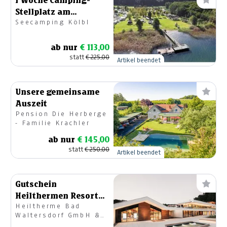
1 Woche Camping-
Stellplatz am
Seecamping Kölbl
Ossiacher See für 2
Personen
ab nur
€ 113,00
statt
€ 225,00
Artikel beendet
Unsere gemeinsame
Auszeit
Pension Die Herberge
- Familie Krachler
ab nur
€ 145,00
statt
€ 250,00
Artikel beendet
Gutschein
Heilthermen Resort
Heiltherme Bad
Bad Waltersdorf
Waltersdorf GmbH &
Co. KG