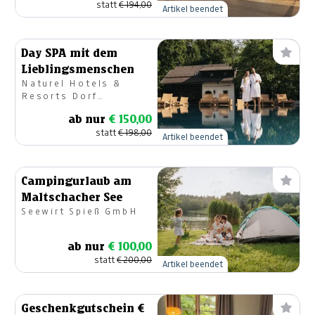
statt
€ 194,00
Artikel beendet
Day SPA mit dem
Lieblingsmenschen
Naturel Hotels &
Resorts Dorf
SCHÖNLEITN
ab nur
€ 150,00
statt
€ 198,00
Artikel beendet
Campingurlaub am
Maltschacher See
Seewirt Spieß GmbH
ab nur
€ 100,00
statt
€ 200,00
Artikel beendet
Geschenkgutschein €