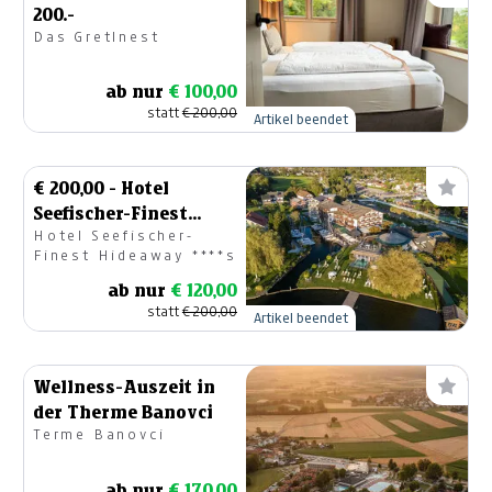
200.-
Das Gretlnest
ab nur
€ 100,00
statt
€ 200,00
Artikel beendet
€ 200,00 - Hotel
Seefischer-Finest
Hotel Seefischer-
Hideaway ****s
Finest Hideaway ****s
Gutschein
ab nur
€ 120,00
statt
€ 200,00
Artikel beendet
Wellness-Auszeit in
der Therme Banovci
Terme Banovci
ab nur
€ 170,00