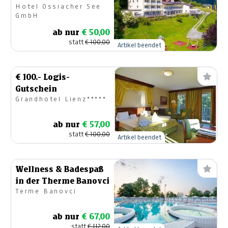
Hotel Ossiacher See
GmbH
ab nur
€ 50,00
statt
€ 100,00
Artikel beendet
€ 100.- Logis-
Gutschein
Grandhotel Lienz*****
ab nur
€ 57,00
statt
€ 100,00
Artikel beendet
Wellness & Badespaß
in der Therme Banovci
Terme Banovci
ab nur
€ 67,00
statt
€ 112,00