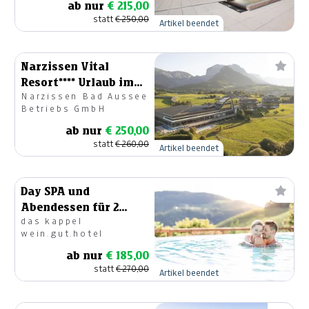
ab nur
€ 215,00
statt
€ 250,00
Artikel beendet
Narzissen Vital
Resort**** Urlaub im
Narzissen Bad Aussee
Suitenhotel
Betriebs GmbH
ab nur
€ 250,00
statt
€ 260,00
Artikel beendet
Day SPA und
Abendessen für 2
das kappel
Personen
wein.gut.hotel
ab nur
€ 185,00
statt
€ 270,00
Artikel beendet