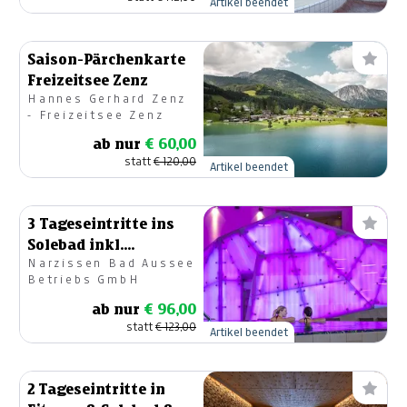
Artikel beendet
Saison-Pärchenkarte
Freizeitsee Zenz
Hannes Gerhard Zenz
- Freizeitsee Zenz
ab nur
€ 60,00
statt
€ 120,00
Artikel beendet
3 Tageseintritte ins
Solebad inkl.
Narzissen Bad Aussee
Saunawelt
Betriebs GmbH
ab nur
€ 96,00
statt
€ 123,00
Artikel beendet
2 Tageseintritte in