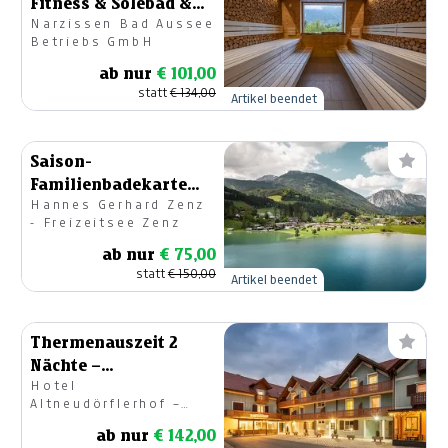
Fitness & Solebad &
Narzissen Bad Aussee
Sauna inkl. Medyjet
Betriebs GmbH
ab nur
€ 101,00
statt
€ 134,00
Artikel beendet
Saison-
Familienbadekarte
Hannes Gerhard Zenz
Freizeitsee Zenz
- Freizeitsee Zenz
ab nur
€ 75,00
statt
€ 150,00
Artikel beendet
Thermenauszeit 2
Nächte –
Hotel
Einzelzimmer
Altneudörflerhof –
Bachner Hotel
ab nur
€ 142,00
Betriebs – GmbH