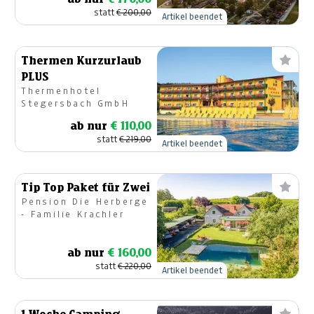
statt
€ 200,00
Artikel beendet
Thermen Kurzurlaub
PLUS
Thermenhotel
Stegersbach GmbH
ab nur
€ 110,00
statt
€ 219,00
Artikel beendet
Tip Top Paket für Zwei
Pension Die Herberge
- Familie Krachler
ab nur
€ 160,00
statt
€ 220,00
Artikel beendet