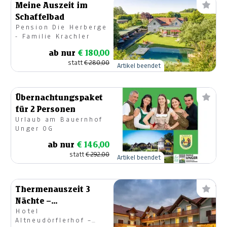
Meine Auszeit im
Schaffelbad
Pension Die Herberge
- Familie Krachler
ab nur
€ 180,00
statt
€ 280,00
Artikel beendet
Übernachtungspaket
für 2 Personen
Urlaub am Bauernhof
Unger OG
ab nur
€ 146,00
statt
€ 292,00
Artikel beendet
Thermenauszeit 3
Nächte –
Hotel
Einzelzimmer
Altneudörflerhof –