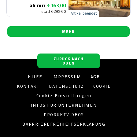
Bachner Hotel
ab nur
€ 163,00
Betriebs – GmbH
statt
€ 298,00
Artikel beendet
MEHR
ZURÜCK NACH
OBEN
HILFE
IMPRESSUM
AGB
KONTAKT
DATENSCHUTZ
COOKIE
Cookie-Einstellungen
INFOS FÜR UNTERNEHMEN
PRODUKTVIDEOS
BARRRIEREFREIHEITSERKLÄRUNG