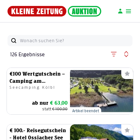
126 Ergebnisse
€100 Wertgutschein –
Camping am
Seecamping Kölbl
Ossiacher See
ab nur
€ 63,00
statt
€ 100,00
Artikel beendet
€ 100.- Reisegutschein
- Hotel Ossiacher See