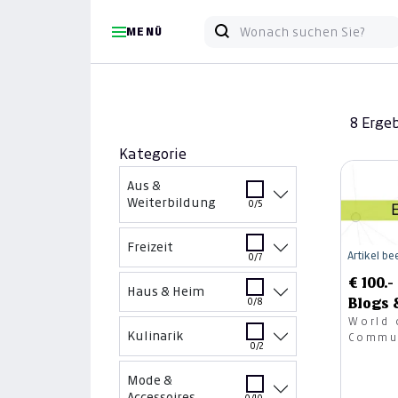
MENÜ
8 Erge
Kategorie
Aus &
Weiterbildung
0/5
Freizeit
Artikel b
0/7
€ 100.
Haus & Heim
Blogs 
0/8
World 
Kulinarik
Commu
0/2
Mode &
Accessoires