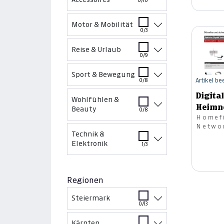
0/10
Motor & Mobilität
0/3
Reise & Urlaub
0/9
Sport & Bewegung
Artikel b
0/8
Digita
Wohlfühlen &
Heimn
Beauty
0/8
Homefi
30m
Netwo
Technik &
Elektronik
1/3
Regionen
Steiermark
0/13
Kärnten