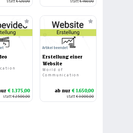
statt
€ 120,00
statt
€ 160,00
det
Artikel beendet
deo
Erstellung einer
Website
cation
World of
Communication
nur
€ 1.375,00
ab nur
€ 1.650,00
statt
€ 2.500,00
statt
€ 3.000,00