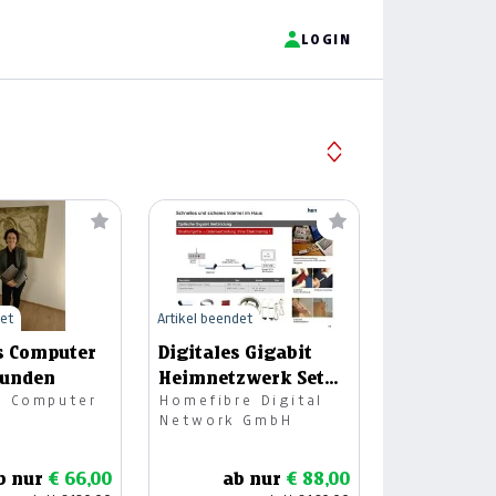
LOGIN
det
Artikel beendet
s Computer
Digitales Gigabit
Stunden
Heimnetzwerk Set
s Computer
Homefibre Digital
20m
Network GmbH
b nur
€ 66,00
ab nur
€ 88,00