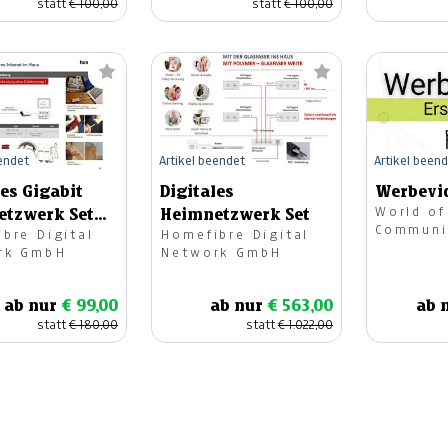
statt
€ 100,00
statt
€ 100,00
eendet
Artikel beendet
Artikel been
les Gigabit
Digitales
Werbevi
World of
etzwerk Set
Heimnetzwerk Set
Communi
bre Digital
Homefibre Digital
rk GmbH
Network GmbH
ab nur
€ 99,00
ab nur
€ 563,00
ab 
statt
€ 180,00
statt
€ 1.022,00