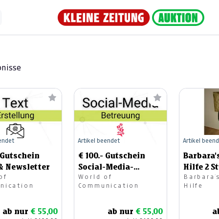
bnisse
eendet
Artikel beendet
Artikel been
- Gutschein
€ 100.- Gutschein
Barbara'
& Newsletter
Social-Media-
Hilfe 2 
of
World of
Barbara´
Betreuung
nication
Communication
Hilfe
ab nur
€ 55,00
ab nur
€ 55,00
a