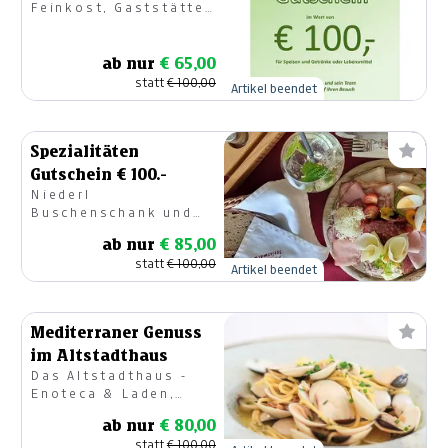
Feinkost, Gaststätte,
Catering
ab nur
€ 65,00
statt
€ 100,00
Artikel beendet
Spezialitäten
Gutschein € 100.-
Niederl
Buschenschank und
Weinhof Urbi
ab nur
€ 85,00
statt
€ 100,00
Artikel beendet
Mediterraner Genuss
im Altstadthaus
Das Altstadthaus -
Enoteca & Laden,
Restaurant
ab nur
€ 80,00
statt
€ 100,00