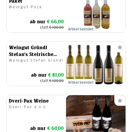
Paket
Weingut Pock
ab nur
€ 66,00
statt
€ 100,00
Artikel beendet
Weingut Gründl
Stefan's Steirische
Weingut Stefan Gründl
Vielfalt und Raritäten
ab nur
€ 81,00
statt
€ 100,00
Artikel beendet
Dveri-Pax Weine
Dveri-Pax d.o.o.
ab nur
€ 60,00