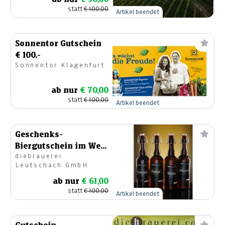
statt
€ 100,00
Artikel beendet
Sonnentor Gutschein
€ 100.-
Sonnentor Klagenfurt
ab nur
€ 70,00
statt
€ 100,00
Artikel beendet
Geschenks-
Biergutschein im Wert
diebrauerei
von € 100.-
Leutschach GmbH
ab nur
€ 61,00
statt
€ 100,00
Artikel beendet