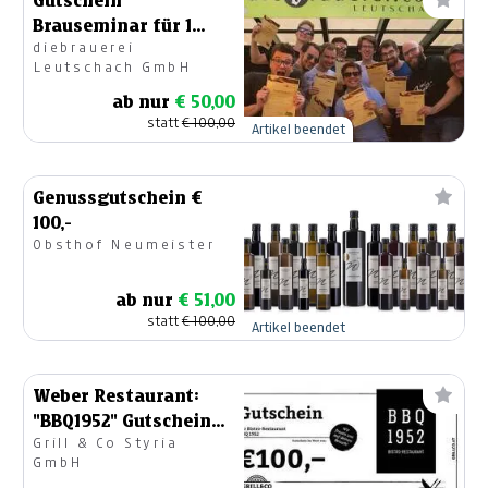
Gutschein
Brauseminar für 1
diebrauerei
Person
Leutschach GmbH
ab nur
€ 50,00
statt
€ 100,00
Artikel beendet
Genussgutschein €
100,-
Obsthof Neumeister
ab nur
€ 51,00
statt
€ 100,00
Artikel beendet
Weber Restaurant:
"BBQ1952" Gutschein
Grill & Co Styria
im Wert von €100,-
GmbH