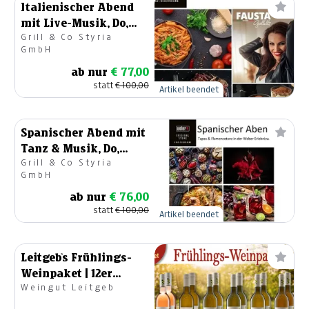
Italienischer Abend
mit Live-Musik, Do,
Grill & Co Styria
30.07.2026, 18:00-22:00
GmbH
ab nur
€ 77,00
statt
€ 100,00
Artikel beendet
Spanischer Abend mit
Tanz & Musik, Do,
Grill & Co Styria
16.07.2026, 18:00-22:00
GmbH
ab nur
€ 76,00
statt
€ 100,00
Artikel beendet
Leitgeb`s Frühlings-
Weinpaket | 12er
Weingut Leitgeb
Edition