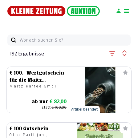
192 Ergebnisse
€ 100.- Wertgutschein
für die Maitz
Maitz Kaffee GmbH
Kaffeerösterei
ab nur
€ 82,00
statt
€ 100,00
Artikel beendet
€ 100 Gutschein
Otto Partl jun.,