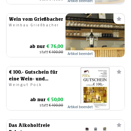
Artikel beendet
Wein vom Grießbacher
Weinbau Grießbacher
ab nur
€ 76,00
statt
€ 100,00
Artikel beendet
€ 100.- Gutschein für
eine Wein- und
Weingut Pock
Kernölverkostung
ab nur
€ 50,00
statt
€ 100,00
Artikel beendet
Das Alkoholfreie