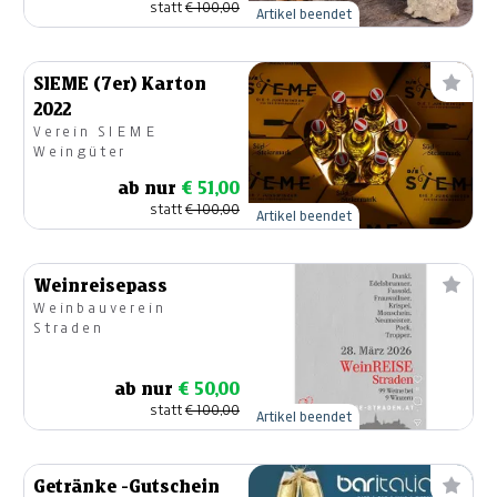
statt
€ 100,00
Artikel beendet
SIEME (7er) Karton
2022
Verein SIEME
Weingüter
ab nur
€ 51,00
statt
€ 100,00
Artikel beendet
Weinreisepass
Weinbauverein
Straden
ab nur
€ 50,00
statt
€ 100,00
Artikel beendet
Getränke -Gutschein