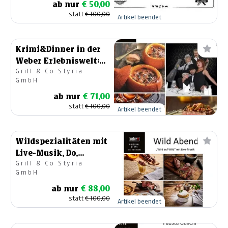
ab nur
€ 50,00
statt
€ 100,00
Artikel beendet
Krimi&Dinner in der
Weber Erlebniswelt:
Grill & Co Styria
Mi, 27.05.26, 18-22 Uhr
GmbH
ab nur
€ 71,00
statt
€ 100,00
Artikel beendet
Wildspezialitäten mit
Live-Musik, Do,
Grill & Co Styria
15.10.2026, 18:00-21:00
GmbH
ab nur
€ 88,00
statt
€ 100,00
Artikel beendet