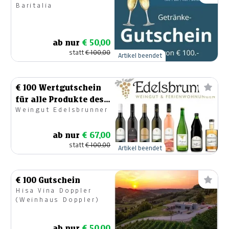
Baritalia
ab nur
€ 50,00
statt
€ 100,00
Artikel beendet
€ 100 Wertgutschein
für alle Produkte des
Weingut Edelsbrunner
Weinguts
Edelsbrunner
ab nur
€ 67,00
statt
€ 100,00
Artikel beendet
€ 100 Gutschein
Hisa Vina Doppler
(Weinhaus Doppler)
ab nur
€ 50,00