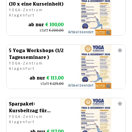
(10 x eine Kurseinheit)
YOGA-Zentrum
Klagenfurt
ab nur
€ 100,00
statt
€ 200,00
Artikel beendet
5 Yoga Workshops (1/2
Tagesseminare )
YOGA-Zentrum
Klagenfurt
ab nur
€ 113,00
statt
€ 225,00
Artikel beendet
Sparpaket:
Kursbeitrag für
YOGA-Zentrum
Sommer - Semester
Klagenfurt
2026
ab nur
€ 117,00