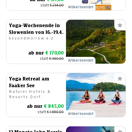
statt
€ 234,00
Artikel beendet
Yoga-Wochenende in
Slowenien von 16.-19.4.
beyondmorrow e.U.
ab nur
€ 170,00
statt
€ 340,00
Artikel beendet
Yoga Retreat am
Faaker See
Naturel Hotels &
Resorts Dorf
SCHÖNLEITN
ab nur
€ 845,00
statt
€ 1.690,00
Artikel beendet