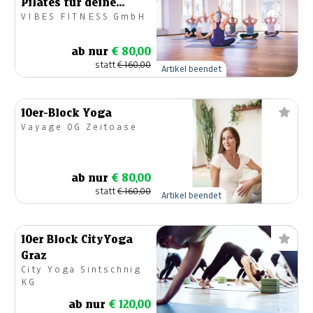
Pilates für deine
VIBES FITNESS GmbH
Balance und
Beweglichkeit
ab nur
€ 80,00
statt
€ 160,00
Artikel beendet
10er-Block Yoga
Vayage OG Zeitoase
ab nur
€ 80,00
statt
€ 160,00
Artikel beendet
10er Block CityYoga
Graz
City Yoga Sintschnig
KG
ab nur
€ 120,00