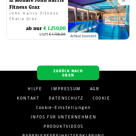
12 Monate John Harris
Fitness Graz
John Harris Fitness
Thalia Graz
ab nur
€ 1.250,00
statt
€ 1.738,00
Artikel beendet
ZURÜCK NACH
OBEN
HILFE
IMPRESSUM
AGB
KONTAKT
DATENSCHUTZ
COOKIE
Cookie-Einstellungen
INFOS FÜR UNTERNEHMEN
PRODUKTVIDEOS
BARRRIEREFREIHEITSERKLÄRUNG