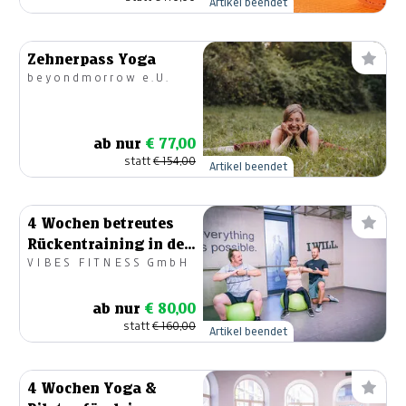
Artikel beendet
Zehnerpass Yoga
beyondmorrow e.U.
ab nur
€ 77,00
statt
€ 154,00
Artikel beendet
4 Wochen betreutes
Rückentraining in der
VIBES FITNESS GmbH
Kleingruppe
ab nur
€ 80,00
statt
€ 160,00
Artikel beendet
4 Wochen Yoga &