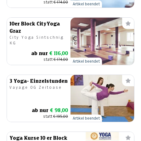
statt
€ 174,00
Artikel beendet
10er Block CityYoga
Graz
City Yoga Sintschnig
KG
ab nur
€ 116,00
statt
€ 174,00
Artikel beendet
3 Yoga- Einzelstunden
Vayage OG Zeitoase
ab nur
€ 98,00
statt
€ 195,00
Artikel beendet
Yoga Kurse 10 er Block