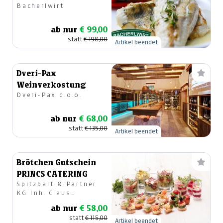
Bacherlwirt
Personen
ab nur
€ 99,00
statt
€ 198,00
Artikel beendet
Dveri-Pax
Weinverkostung
Dveri-Pax d.o.o.
ab nur
€ 68,00
statt
€ 135,00
Artikel beendet
Brötchen Gutschein
PRINCS CATERING
Spitzbart & Partner
KG Inh. Claus
Spitzbart
ab nur
€ 58,00
statt
€ 115,00
Artikel beendet