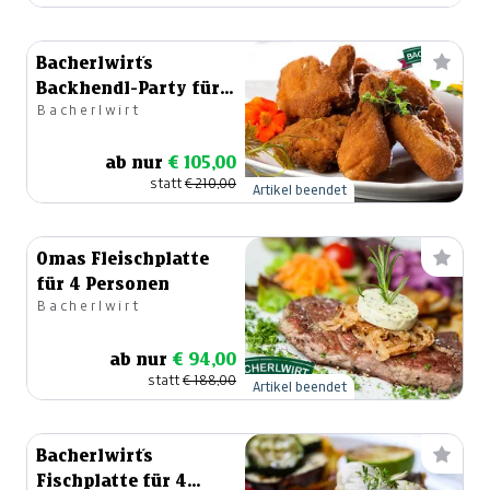
Bacherlwirt´s
Backhendl-Party für 6
Bacherlwirt
Personen
ab nur
€ 105,00
statt
€ 210,00
Artikel beendet
Omas Fleischplatte
für 4 Personen
Bacherlwirt
ab nur
€ 94,00
statt
€ 188,00
Artikel beendet
Bacherlwirt´s
Fischplatte für 4