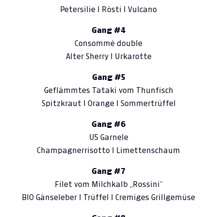
Petersilie I Rösti I Vulcano
Gang
#4
Consommé double
Alter Sherry I Urkarotte
Gang #5
Geflämmtes Tataki vom Thunfisch
Spitzkraut I Orange I Sommertrüffel
Gang #6
U5 Garnele
Champagnerrisotto I Limettenschaum
Gang #7
Filet vom Milchkalb „Rossini“
BIO Gänseleber I Trüffel I Cremiges Grillgemüse