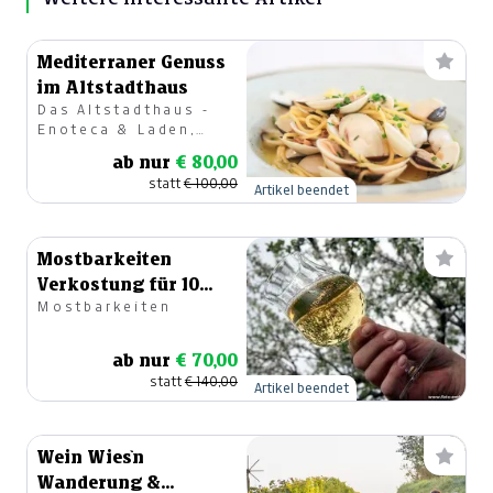
Mediterraner Genuss
im Altstadthaus
Das Altstadthaus -
Enoteca & Laden,
Restaurant
ab nur
€ 80,00
statt
€ 100,00
Artikel beendet
Mostbarkeiten
Verkostung für 10
Mostbarkeiten
Personen
ab nur
€ 70,00
statt
€ 140,00
Artikel beendet
Wein Wies`n
Wanderung &