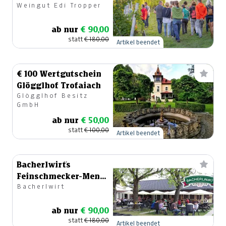
Weingut Edi Tropper
Verkostung - Genuss
gemeinsam erleben!
ab nur
€ 90,00
statt
€ 180,00
Artikel beendet
€ 100 Wertgutschein
Glögglhof Trofaiach
Glögglhof Besitz
GmbH
ab nur
€ 50,00
statt
€ 100,00
Artikel beendet
Bacherlwirt´s
Feinschmecker-Menü
Bacherlwirt
für 4 Personen
ab nur
€ 90,00
statt
€ 180,00
Artikel beendet