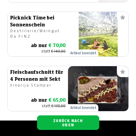
Picknick Time bei
Sonnenschein
Destillerie/Weingut
Da FINZ
ab nur
€ 70,00
statt
€ 140,00
Artikel beendet
Fleischaufschnitt für
4 Personen mit Sekt
Vinarija Stampar
ab nur
€ 65,00
statt
€ 130,00
Artikel beendet
ZURÜCK NACH
OBEN