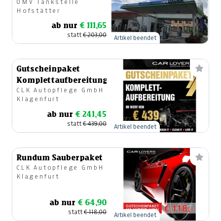
OMV Tankstelle
Wash
Hofstätter
ab nur
€ 111,65
statt
€ 203,00
Artikel beendet
Gutscheinpaket
Komplettaufbereitung
CLK Autopflege GmbH
Klagenfurt
ab nur
€ 241,45
statt
€ 439,00
Artikel beendet
Rundum Sauberpaket
CLK Autopflege GmbH
Klagenfurt
ab nur
€ 64,90
statt
€ 118,00
Artikel beendet