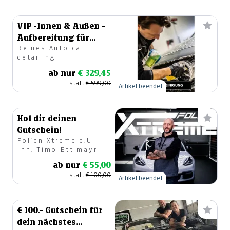
VIP -Innen & Außen -
Aufbereitung für
Reines Auto car
helle Fahrzeugfarben
detailing
ab nur
€ 329,45
statt
€ 599,00
Artikel beendet
Hol dir deinen
Gutschein!
Folien Xtreme e.U
Inh. Timo Ettlmayr
ab nur
€ 55,00
statt
€ 100,00
Artikel beendet
€ 100.- Gutschein für
dein nächstes