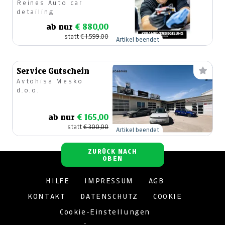
Reines Auto car
detailing
ab nur
€ 880,00
statt
€ 1.599,00
Artikel beendet
Service Gutschein
Avtohisa Mesko
d.o.o.
ab nur
€ 165,00
statt
€ 300,00
Artikel beendet
ZURÜCK NACH
OBEN
HILFE
IMPRESSUM
AGB
KONTAKT
DATENSCHUTZ
COOKIE
Cookie-Einstellungen