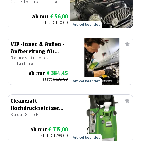
Car-Styling Ulbing
Carstyling!
ab nur
€ 56,00
statt
€ 100,00
Artikel beendet
VIP -Innen & Außen -
Aufbereitung für
Reines Auto car
dunkle
detailing
Fahrzeugfarben
ab nur
€ 384,45
statt
€ 699,00
Artikel beendet
Cleancraft
Hochdruckreiniger
Kada GmbH
HDR-K-77-18.
ab nur
€ 715,00
statt
€ 1.299,00
Artikel beendet