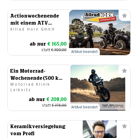
Actionwochenende
mit einem ATV
Allrad Horn GmbH
gefällig?
ab nur
€ 165,00
statt
€ 300,00
Artikel beendet
Ein Motorrad-
Wochenende (500 km
Motorrad Klinik
frei).
Leibnitz
ab nur
€ 208,00
statt
€ 378,00
Artikel beendet
Keramikversiegelung
vom Profi