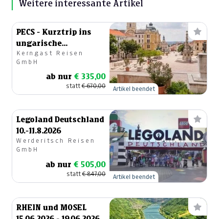
Weitere interessante Artikel
PECS - Kurztrip ins
ungarische
Kerngast Reisen
Fünfkirchen 25.04.-
GmbH
26.04.2026
ab nur
€ 335,00
statt
€ 670,00
Artikel beendet
Legoland Deutschland
10.-11.8.2026
Werderitsch Reisen
GmbH
ab nur
€ 505,00
statt
€ 847,00
Artikel beendet
RHEIN und MOSEL
15.06.2026 - 19.06.2026