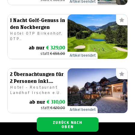
Artikel beendet
1 Nacht Golf-Genuss in
den Nockbergen
Hotel OTP Birkenhof,
OTP
Immobilienverwertung
ab nur
€ 329,00
GmbH
statt
€ 658,00
Artikel beendet
2 Übernachtungen für
2 Personen inkl.
Hotel - Restaurant
Frühstück
Landhof Irschen e.U.
ab nur
€ 310,00
statt
€ 620,00
Artikel beendet
ZURÜCK NACH
OBEN