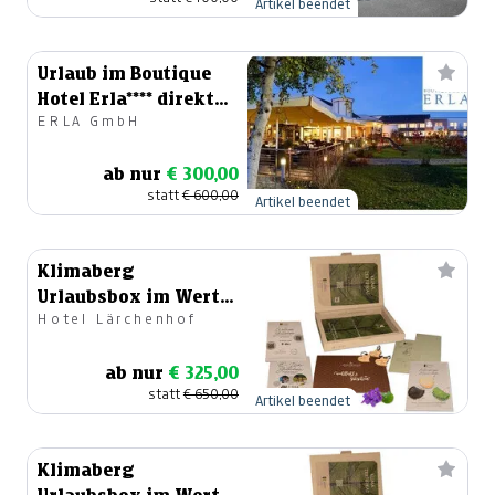
Artikel beendet
Urlaub im Boutique
Hotel Erla**** direkt
ERLA GmbH
am See
ab nur
€ 300,00
statt
€ 600,00
Artikel beendet
Klimaberg
Urlaubsbox im Wert
Hotel Lärchenhof
von € 650.-
ab nur
€ 325,00
statt
€ 650,00
Artikel beendet
Klimaberg