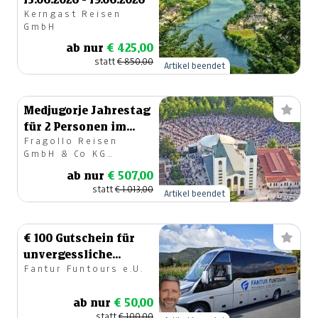
Kerngast Reisen
GmbH
ab nur
€ 425,00
statt
€ 850,00
Artikel beendet
Medjugorje Jahrestag
für 2 Personen im
Fragollo Reisen
Doppelzimmer
GmbH & Co KG
Reisebüro
ab nur
€ 507,00
statt
€ 1.013,00
Artikel beendet
€ 100 Gutschein für
unvergessliche
Fantur Funtours e.U.
Busfahrten mit
Fantur
ab nur
€ 50,00
statt
€ 100,00