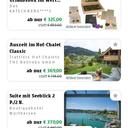
Urlaubsbox im Wert
Das
von € 650.-
KATSCHBERG****S
ab nur
€ 325,00
statt
€ 650,00
Artikel beendet
Auszeit im Hof-Chalet
Classic
Trattlers Hof-Chalets
THC Betriebs GmbH
ab nur
€ 369,00
statt
€ 738,00
Artikel beendet
Suite mit Seeblick 2
P./2 N.
Boutiquehotel
Wörthersee
ab nur
€ 370,00
statt
€ 660,00