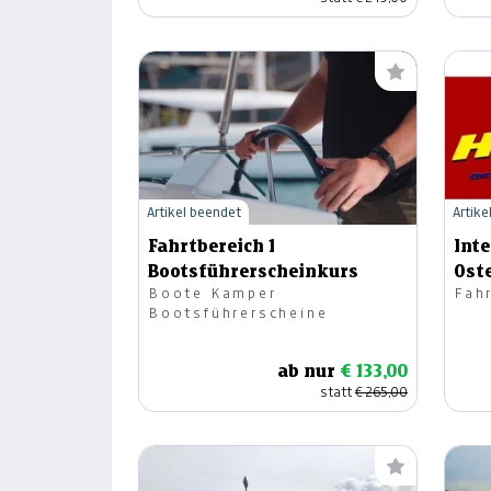
Artikel beendet
Artike
Fahrtbereich 1
Int
Bootsführerscheinkurs
Ost
Boote Kamper
Fah
Bootsführerscheine
ab nur
€ 133,00
statt
€ 265,00