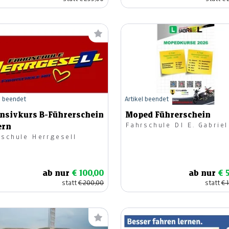
l beendet
Artikel beendet
ensivkurs B-Führerschein
Moped Führerschein
Fahrschule DI E. Gabriel
ern
rschule Herrgesell
ab nur
€ 100,00
ab nur
€ 
statt
€ 200,00
statt
€ 