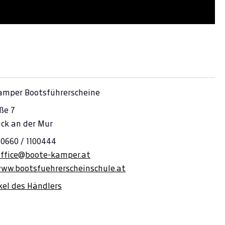
amper Bootsführerscheine
ße 7
uck an der Mur
 0660 / 1100444
office@boote-kamper.at
www.bootsfuehrerscheinschule.at
ikel des Händlers