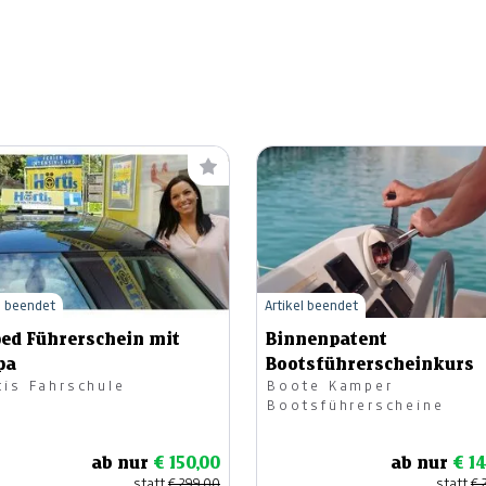
l beendet
Artikel beendet
ed Führerschein mit
Binnenpatent
pa
Bootsführerscheinkurs
tis Fahrschule
Boote Kamper
Bootsführerscheine
ab nur
€ 150,00
ab nur
€ 1
statt
€ 299,00
statt
€ 