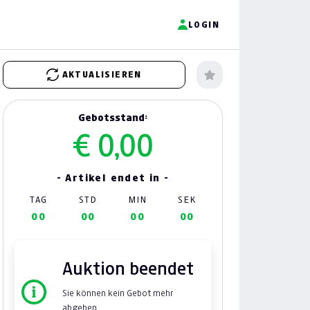
LOGIN
AKTUALISIEREN
Gebotsstand:
€ 0,00
- Artikel endet in -
TAG
STD
MIN
SEK
00
00
00
00
Auktion beendet
Sie können kein Gebot mehr
abgeben.