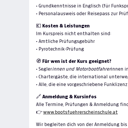
• Grundkenntnisse in Englisch (für Funksp
• Personalausweis oder Reisepass zur Prü
💶
Kosten & Leistungen
Im Kurspreis nicht enthalten sind:
• Amtliche Prüfungsgebühr
• Pyrotechnik-Prüfung
🧭
Für wen ist der Kurs geeignet?
• Segler
innen und Motorbootfahrer
innen i
• Chartergäste, die international unterwe
• Alle, die eine vorgeschriebene Funklizen
🔗
Anmeldung & Kursinfos
Alle Termine, Prüfungen & Anmeldung find
👉
www.bootsfuehrerscheinschule.at
Wir begleiten dich von der Anmeldung bis 