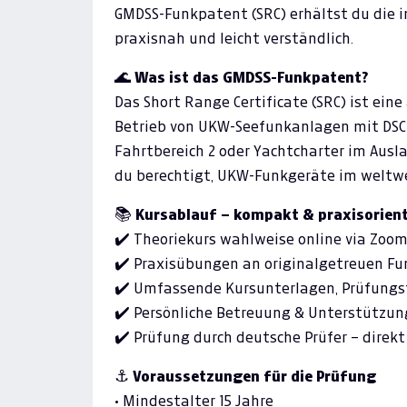
GMDSS-Funkpatent (SRC) erhältst du die 
praxisnah und leicht verständlich.
🌊
Was ist das GMDSS-Funkpatent?
Das Short Range Certificate (SRC) ist ein
Betrieb von UKW-Seefunkanlagen mit DSC-Con
Fahrtbereich 2 oder Yachtcharter im Aus
du berechtigt, UKW-Funkgeräte im weltwe
📚
Kursablauf – kompakt & praxisorient
✔️ Theoriekurs wahlweise online via Zoom 
✔️ Praxisübungen an originalgetreuen Fu
✔️ Umfassende Kursunterlagen, Prüfungsf
✔️ Persönliche Betreuung & Unterstützu
✔️ Prüfung durch deutsche Prüfer – direkt 
⚓
Voraussetzungen für die Prüfung
• Mindestalter 15 Jahre