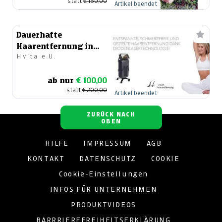
statt
€ 150,00
Artikel beendet
Dauerhafte
Haarentfernung in
Hvita e.U.
Spittal - €200
Gutschein Alma Laser
ab nur
€ 100,00
statt
€ 200,00
Artikel beendet
ZURÜCK NACH
OBEN
HILFE
IMPRESSUM
AGB
KONTAKT
DATENSCHUTZ
COOKIE
Cookie-Einstellungen
INFOS FÜR UNTERNEHMEN
PRODUKTVIDEOS
BARRRIEREFREIHEITSERKLÄRUNG