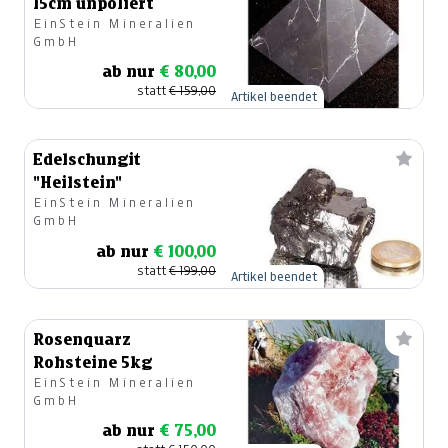
15cm unpoliert
EinStein Mineralien
GmbH
ab nur
€ 80,00
statt
€ 159,00
Artikel beendet
Edelschungit
"Heilstein"
EinStein Mineralien
GmbH
ab nur
€ 100,00
statt
€ 199,00
Artikel beendet
Rosenquarz
Rohsteine 5kg
EinStein Mineralien
GmbH
ab nur
€ 75,00