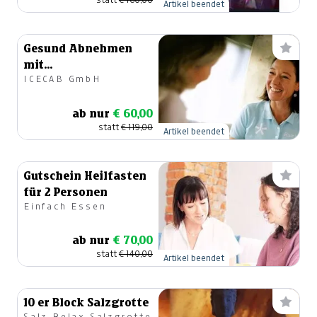
Artikel beendet
Gesund Abnehmen
mit
ICECAB GmbH
Ernährungstraining
&
ab nur
€ 60,00
Ganzkörperkältekammer
statt
€ 119,00
Artikel beendet
Gutschein Heilfasten
für 2 Personen
Einfach Essen
ab nur
€ 70,00
statt
€ 140,00
Artikel beendet
10 er Block Salzgrotte
Salz-Relax Salzgrotte