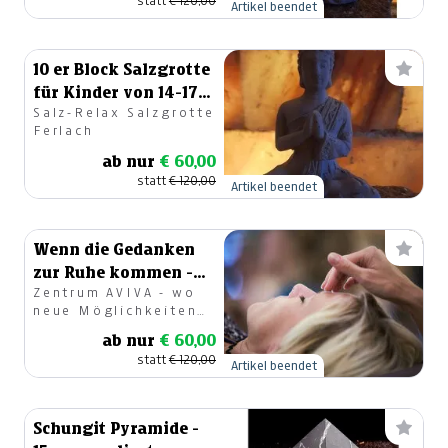
statt
€ 120,00
Artikel beendet
10 er Block Salzgrotte
für Kinder von 14-17
Salz-Relax Salzgrotte
Jahre
Ferlach
ab nur
€ 60,00
statt
€ 120,00
Artikel beendet
Wenn die Gedanken
zur Ruhe kommen -
Zentrum AVIVA - wo
ACCESS BARS-
neue Möglichkeiten
Anwendung
entstehen
ab nur
€ 60,00
statt
€ 120,00
Artikel beendet
Schungit Pyramide -