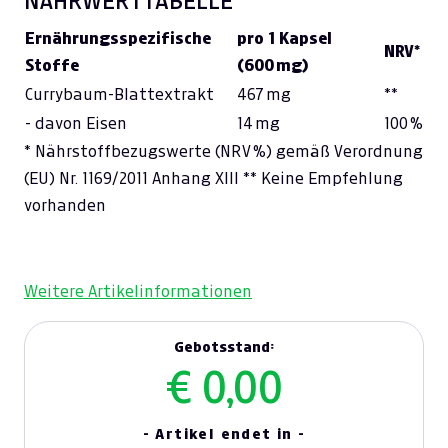
NÄHRWERTTABELLE
Ernährungsspezifische
pro 1 Kapsel
NRV*
Stoffe
(600 mg)
Currybaum-Blattextrakt
467 mg
**
- davon Eisen
14 mg
100 %
* Nährstoffbezugswerte (NRV %) gemäß Verordnung
(EU) Nr. 1169/2011 Anhang XIII ** Keine Empfehlung
vorhanden
Weitere Artikelinformationen
Gebotsstand:
€ 0,00
- Artikel endet in -