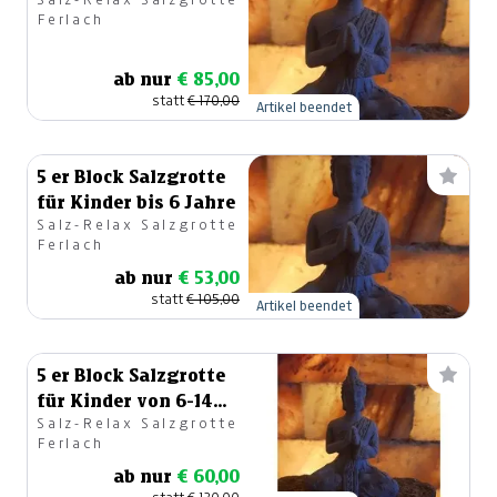
Ferlach
ab nur
€ 85,00
statt
€ 170,00
Artikel beendet
5 er Block Salzgrotte
für Kinder bis 6 Jahre
Salz-Relax Salzgrotte
Ferlach
ab nur
€ 53,00
statt
€ 105,00
Artikel beendet
5 er Block Salzgrotte
für Kinder von 6-14
Salz-Relax Salzgrotte
Jahre
Ferlach
ab nur
€ 60,00