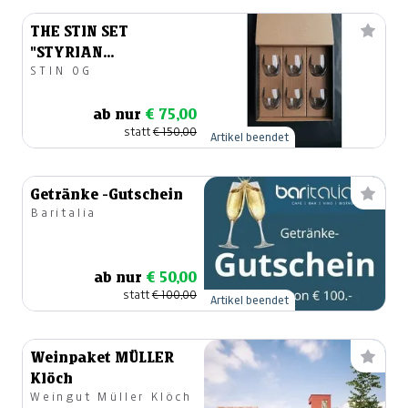
THE STIN SET
"STYRIAN
STIN OG
ENJOYMENT"
ab nur
€ 75,00
statt
€ 150,00
Artikel beendet
Getränke -Gutschein
Baritalia
ab nur
€ 50,00
statt
€ 100,00
Artikel beendet
Weinpaket MÜLLER
Klöch
Weingut Müller Klöch