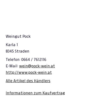
---
€ 0,00
---
€ 0,00
---
€ 0,00
---
€ 0,00
Weingut Pock
---
€ 0,00
Karla 1
8345 Straden
Telefon: 0664 / 7612116
E-Mail:
wein@pock-wein.at
http://www.pock-wein.at
Alle Artikel des Händlers
Informationen zum Kaufvertrag