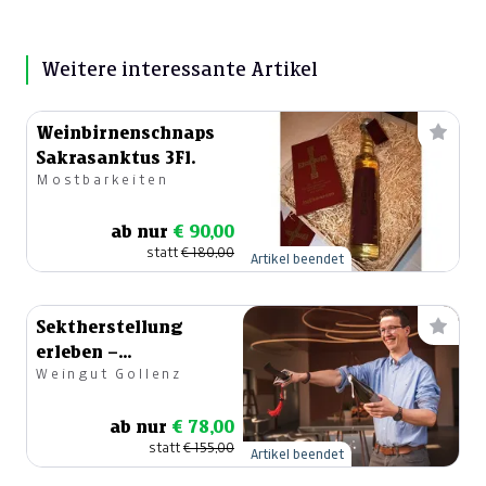
Weitere interessante Artikel
Weinbirnenschnaps
Sakrasanktus 3Fl.
Mostbarkeiten
ab nur
€ 90,00
statt
€ 180,00
Artikel beendet
Sektherstellung
erleben –
Weingut Gollenz
Kellerführung mit
Verkostung
ab nur
€ 78,00
statt
€ 155,00
Artikel beendet