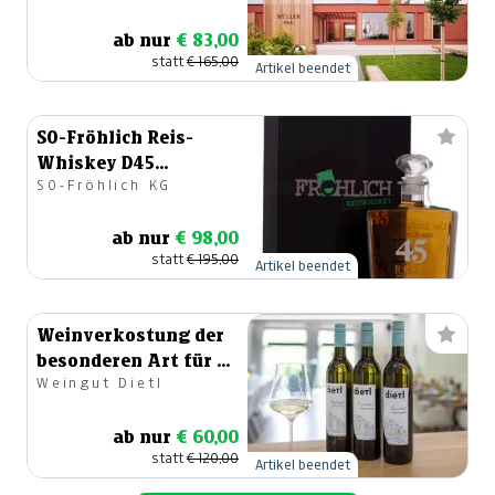
ab nur
€ 83,00
statt
€ 165,00
Artikel beendet
SO-Fröhlich Reis-
Whiskey D45
SO-Fröhlich KG
Jahrgang 2018
ab nur
€ 98,00
statt
€ 195,00
Artikel beendet
Weinverkostung der
besonderen Art für 6
Weingut Dietl
Personen
ab nur
€ 60,00
statt
€ 120,00
Artikel beendet