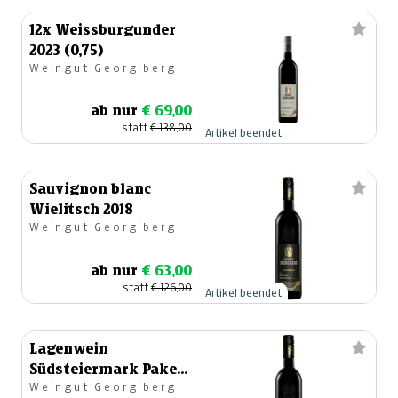
12x Weissburgunder
2023 (0,75)
Weingut Georgiberg
ab nur
€ 69,00
statt
€ 138,00
Artikel beendet
Sauvignon blanc
Wielitsch 2018
Weingut Georgiberg
ab nur
€ 63,00
statt
€ 126,00
Artikel beendet
Lagenwein
Südsteiermark Paket
Weingut Georgiberg
2018