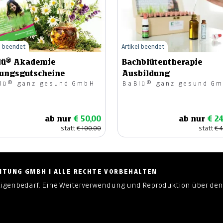
l beendet
Artikel beendet
lü® Akademie
Bachblütentherapie
dungsgutscheine
Ausbildung
lü® ganz gesund GmbH
BaBlü® ganz gesund G
ab nur
€ 50,00
ab nur
€ 2
statt
€ 100,00
statt
€ 
ZEITUNG GMBH | ALLE RECHTE VORBEHALTEN
Eigenbedarf. Eine Weiterverwendung und Reproduktion über den