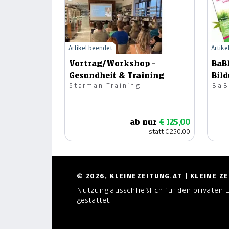
Artikel beendet
Artike
Vortrag/Workshop -
BaB
Gesundheit & Training
Bil
Starman-Training
BaB
ab nur
€ 125,00
statt
€ 250,00
© 2026, KLEINEZEITUNG.AT | KLEINE 
Nutzung ausschließlich für den privaten 
gestattet.