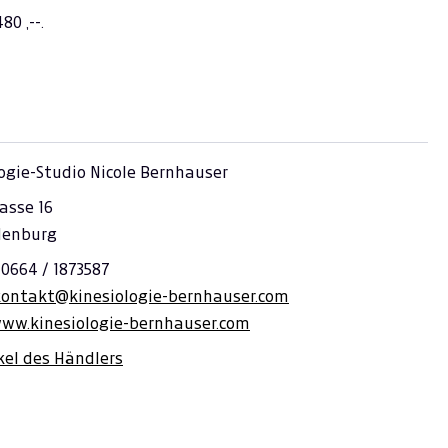
0 ,--.
ogie-Studio Nicole Bernhauser
asse 16
denburg
 0664 / 1873587
kontakt@kinesiologie-bernhauser.com
www.kinesiologie-bernhauser.com
ikel des Händlers