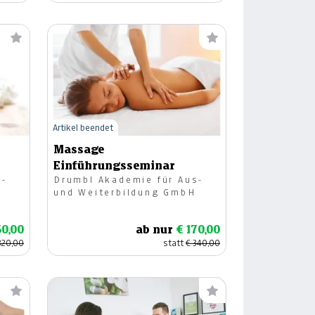
Artikel beendet
Massage
Einführungsseminar
s-
Drumbl Akademie für Aus-
H
und Weiterbildung GmbH
60,00
ab nur
€ 170,00
320,00
statt
€ 340,00