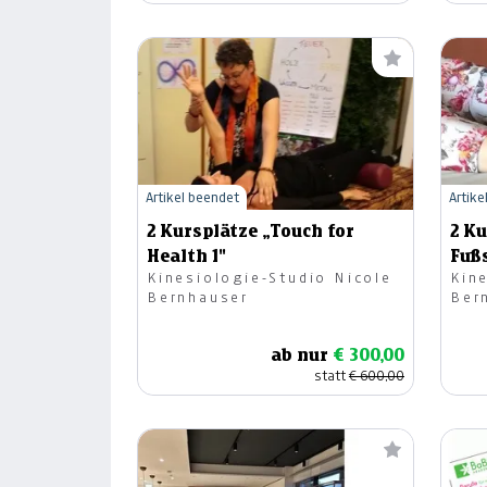
Artikel beendet
Artike
2 Kursplätze „Touch for
2 K
Health 1"
Fuß
Kinesiologie-Studio Nicole
Kin
Bernhauser
Ber
ab nur
€ 300,00
statt
€ 600,00