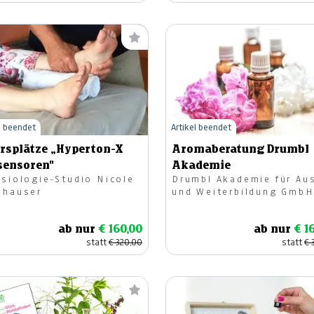
l beendet
Artikel beendet
ursplätze „Hyperton-X
Aromaberatung Drumbl
sensoren"
Akademie
esiologie-Studio Nicole
Drumbl Akademie für Au
nhauser
und Weiterbildung Gmb
ab nur
€ 160,00
ab nur
€ 1
statt
€ 320,00
statt
€ 