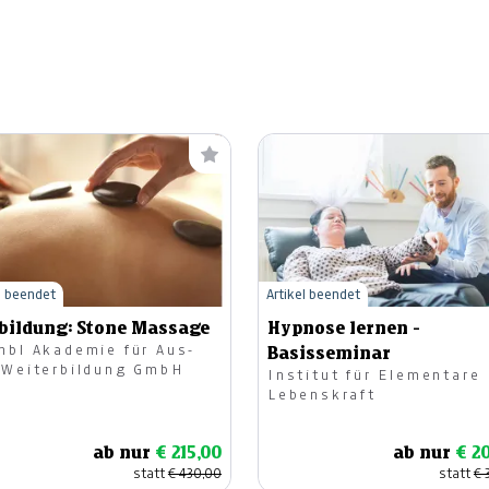
l beendet
Artikel beendet
bildung: Stone Massage
Hypnose lernen -
mbl Akademie für Aus-
Basisseminar
 Weiterbildung GmbH
Institut für Elementare
Lebenskraft
ab nur
€ 215,00
ab nur
€ 2
statt
€ 430,00
statt
€ 