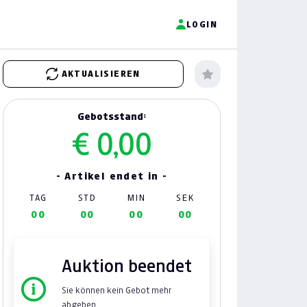
LOGIN
AKTUALISIEREN
Gebotsstand:
€ 0,00
- Artikel endet in -
TAG
STD
MIN
SEK
00
00
00
00
Auktion beendet
Sie können kein Gebot mehr
abgeben.