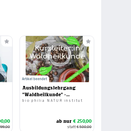
Artikel beendet
Ausbildungslehrgang
"Waldheilkunde" -
bio:philia NATUR:institut
Wertgutschein € 500.-
00,00
ab nur
€ 250,00
399,00
statt
€ 500,00