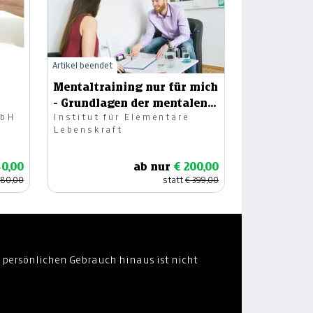
Artikel beendet
Mentaltraining nur für mich
- Grundlagen der mentalen
mbH
Institut für Elementare
Stärke
Lebenskraft
40,00
ab nur
€ 200,00
480,00
statt
€ 399,00
 persönlichen Gebrauch hinaus ist nicht