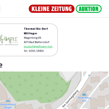
Thermal Bio-Dorf
Wilfinger
Wagerberg 126
8271 Bad Waltersdorf
biodorf@wilfinger-hotels.at
Tel.: 03333 / 29810
e