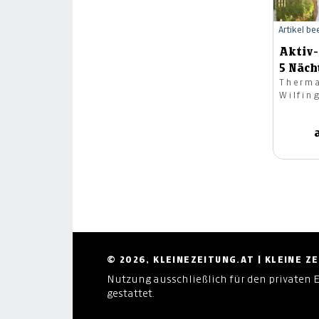
Artikel b
Aktiv-
5 Näch
Therma
Biodorf
Wilfin
© 2026, KLEINEZEITUNG.AT | KLEINE 
Nutzung ausschließlich für den privaten 
gestattet.