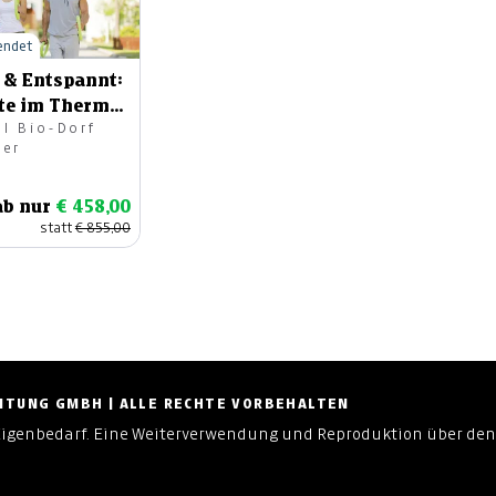
eendet
 & Entspannt:
te im Thermal
l Bio-Dorf
 für 2
ger
ab nur
€ 458,00
statt
€ 855,00
ZEITUNG GMBH | ALLE RECHTE VORBEHALTEN
Eigenbedarf. Eine Weiterverwendung und Reproduktion über den