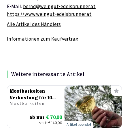
E-Mail:
bernd@weingut-edelsbrunner.at
https://www.weingut-edelsbrunner.at
Alle Artikel des Händlers
Informationen zum Kaufvertrag
Weitere interessante Artikel
Mostbarkeiten
Verkostung für 10
Mostbarkeiten
Personen
ab nur
€ 70,00
statt
€ 140,00
Artikel beendet