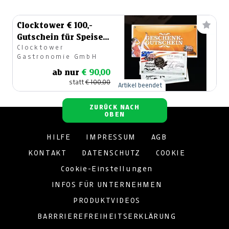
Clocktower € 100,-
Gutschein für Speisen
Clocktower
und Getränke
Gastronomie GmbH
ab nur
€ 90,00
statt
€ 100,00
Artikel beendet
ZURÜCK NACH
OBEN
HILFE
IMPRESSUM
AGB
KONTAKT
DATENSCHUTZ
COOKIE
Cookie-Einstellungen
INFOS FÜR UNTERNEHMEN
PRODUKTVIDEOS
BARRRIEREFREIHEITSERKLÄRUNG