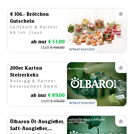
€ 106.- Brötchen
Gutschein
Spitzbart & Partner
KG Inh. Claus
Spitzbart
ab nur
€ 53,00
statt
€ 106,00
Artikel beendet
200er Karton
Steirerkeks
Raunigg & Partner
Development GmbH
ab nur
€ 89,00
statt
€ 178,00
Artikel beendet
Ölbaron Öl-Ausgießer,
Saft-Ausgießer,