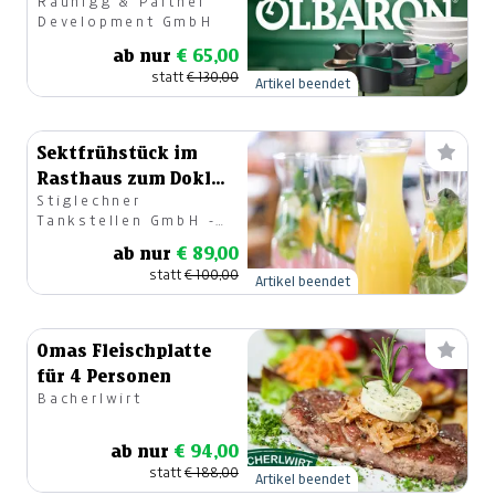
Raunigg & Partner
Salatschüssel
Development GmbH
ab nur
€ 65,00
statt
€ 130,00
Artikel beendet
Sektfrühstück im
Rasthaus zum Dokl
Stiglechner
für 4 Personen
Tankstellen GmbH -
Rasthaus zum Dokl
ab nur
€ 89,00
statt
€ 100,00
Artikel beendet
Omas Fleischplatte
für 4 Personen
Bacherlwirt
ab nur
€ 94,00
statt
€ 188,00
Artikel beendet