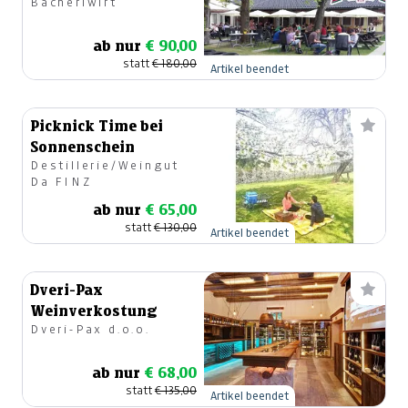
Bacherlwirt
für 4 Personen
ab nur
€ 90,00
statt
€ 180,00
Artikel beendet
Picknick Time bei
Sonnenschein
Destillerie/Weingut
Da FINZ
ab nur
€ 65,00
statt
€ 130,00
Artikel beendet
Dveri-Pax
Weinverkostung
Dveri-Pax d.o.o.
ab nur
€ 68,00
statt
€ 135,00
Artikel beendet