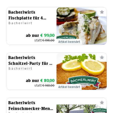
Bacherlwirt´s
Fischplatte für 4
Bacherlwirt
Personen
ab nur
€ 99,00
statt
€ 198,00
Artikel beendet
Bacherlwirt´s
Schnitzel-Party für 4
Bacherlwirt
Personen
ab nur
€ 80,00
statt
€ 160,00
Artikel beendet
Bacherlwirt´s
Feinschmecker-Menü