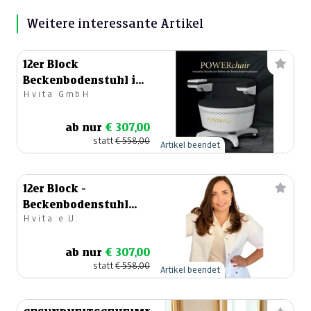
Weitere interessante Artikel
12er Block
Beckenbodenstuhl in
Hvita GmbH
Klagenfurt
ab nur
€ 307,00
statt
€ 558,00
Artikel beendet
12er Block -
Beckenbodenstuhl
Hvita e.U.
von Power Chair in
Spittal
ab nur
€ 307,00
statt
€ 558,00
Artikel beendet