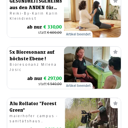
GESUNDHEITSGEHEIMNIS
aus den ANDEN für
Reiki-By-Karin Karin
ZWEI
Kleindienst
ab nur
€ 330,00
statt
€ 600,00
Artikel beendet
5x Bioresonanz auf
höchste Ebene !
Bioresonanz Milena
Josic
ab nur
€ 297,00
statt
€ 540,00
Artikel beendet
Alu Rollator "Forest
Green"
maierhofer campus -
sanitätshaus
Klagenfurt Nord