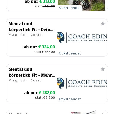
ab nur
€ 313,00
statt
€ 569,00
Artikel beendet
Mental und
körperlich Fit - Dein
Mag. Edin Cosic
Weg zum
Wohlfühlgewicht
ab nur
€ 324,00
statt
€ 588,00
Artikel beendet
Mental und
körperlich Fit - Mehr
Mag. Edin Cosic
Energie, weniger
Müdigkeit!
ab nur
€ 282,00
statt
€ 512,00
Artikel beendet