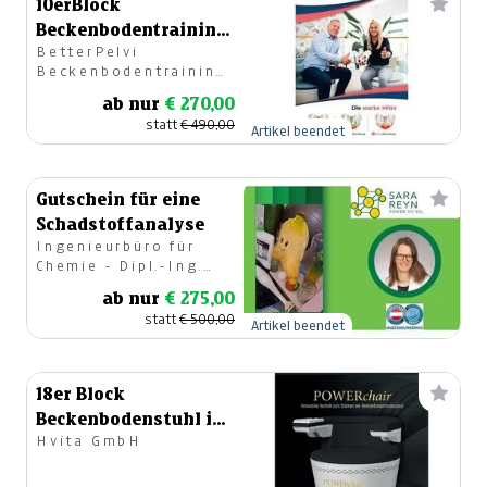
10erBlock
Beckenbodentraining
BetterPelvi
Graz/Leibnitz/Feldbach/Fürstenfeld
Beckenbodentraining
Leibnitz
ab nur
€ 270,00
statt
€ 490,00
Artikel beendet
Gutschein für eine
Schadstoffanalyse
Ingenieurbüro für
Chemie - Dipl.-Ing.
Sarah Susan
ab nur
€ 275,00
Reynvaan
statt
€ 500,00
Artikel beendet
18er Block
Beckenbodenstuhl in
Hvita GmbH
Klagenfurt