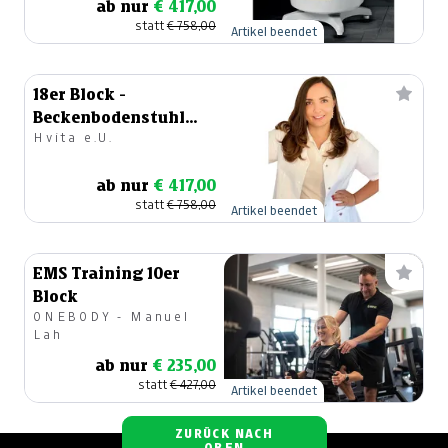
ab nur
€ 417,00
statt
€ 758,00
Artikel beendet
18er Block -
Beckenbodenstuhl
Hvita e.U.
von Power Chair in
Spittal
ab nur
€ 417,00
statt
€ 758,00
Artikel beendet
EMS Training 10er
Block
ONEBODY - Manuel
Lah
ab nur
€ 235,00
statt
€ 427,00
Artikel beendet
ZURÜCK NACH
OBEN