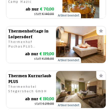
Camp Hazic
ab nur
€ 70,00
statt
€ 140,00
Artikel beendet
Thermenhoftage in
Loipersdorf
Thermenhof
PuchasPLUS
Loipersdorf, Fam.
ab nur
€ 119,00
Puchas
statt
€ 238,00
Artikel beendet
Thermen Kurzurlaub
PLUS
Thermenhotel
Stegersbach GmbH
ab nur
€ 110,00
statt
€ 219,00
Artikel beendet