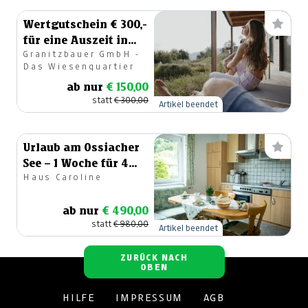
Wertgutschein € 300,-
für eine Auszeit in
Granitzbauer GmbH -
der Steiermark
Das Wiesenquartier
ab nur
€ 150,00
statt
€ 300,00
Artikel beendet
Urlaub am Ossiacher
See – 1 Woche für 4
Haus Caroline
Personen
ab nur
€ 490,00
statt
€ 980,00
Artikel beendet
ZURÜCK NACH
OBEN
HILFE
IMPRESSUM
AGB