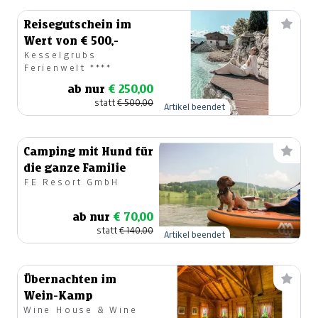
Reisegutschein im
Wert von € 500,-
Kesselgrubs
Ferienwelt ****
ab nur
€ 250,00
statt
€ 500,00
Artikel beendet
Camping mit Hund für
die ganze Familie
FE Resort GmbH
ab nur
€ 70,00
statt
€ 140,00
Artikel beendet
Übernachten im
Wein-Kamp
Wine House & Wine