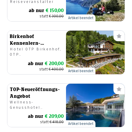
Reiseveranstalter
ab nur
€ 150,00
statt
€ 300,00
Artikel beendet
Birkenhof
Kennenlern-
Hotel OTP Birkenhof,
Gutschein
OTP
Immobilienverwertung
ab nur
€ 200,00
GmbH
statt
€ 400,00
Artikel beendet
TOP-Neueröffnungs-
Angebot
Wellness-
Genusshotel
PuchasPLUS Kukmirn
ab nur
€ 209,00
statt
€ 418,00
Artikel beendet