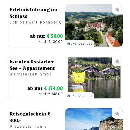
Erlebnisführung im
Schloss
Schlosswirt Kornberg
ab nur
€ 50,00
statt
€ 100,00
Artikel beendet
Kärnten Ossiacher
See – Appartement
Wernireisen GmbH
ab nur
€ 174,00
statt
€ 348,00
Artikel beendet
Reisegutschein €
300.-
Piazzetta Tours