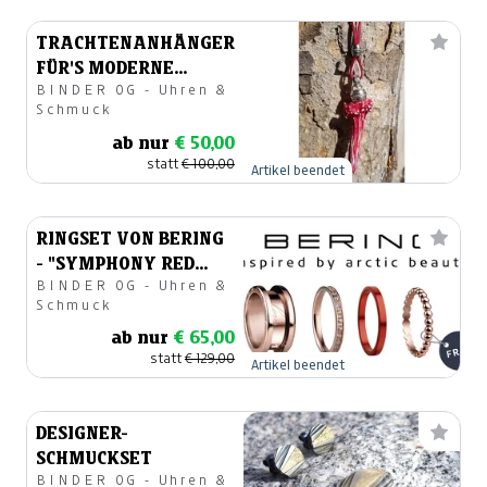
TRACHTENANHÄNGER
FÜR'S MODERNE
BINDER OG - Uhren &
DIRNDL
Schmuck
ab nur
€ 50,00
statt
€ 100,00
Artikel beendet
RINGSET VON BERING
- "SYMPHONY RED
BINDER OG - Uhren &
SAILING"
Schmuck
ab nur
€ 65,00
statt
€ 129,00
Artikel beendet
DESIGNER-
SCHMUCKSET
BINDER OG - Uhren &