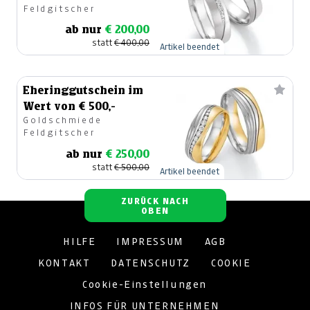
Feldgitscher
ab nur
€ 200,00
statt
€ 400,00
Artikel beendet
Eheringgutschein im
Wert von € 500,-
Goldschmiede
Feldgitscher
ab nur
€ 250,00
statt
€ 500,00
Artikel beendet
ZURÜCK NACH
OBEN
HILFE
IMPRESSUM
AGB
KONTAKT
DATENSCHUTZ
COOKIE
Cookie-Einstellungen
INFOS FÜR UNTERNEHMEN