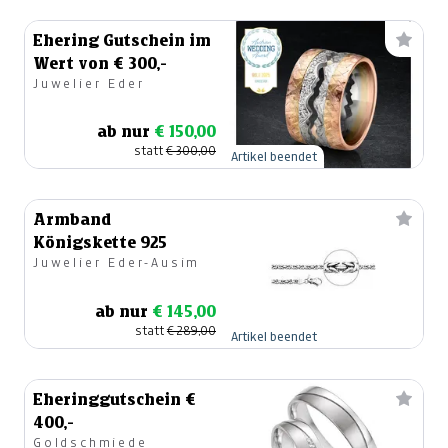
Ehering Gutschein im
Wert von € 300,-
Juwelier Eder
ab nur
€ 150,00
statt
€ 300,00
Artikel beendet
Armband
Königskette 925
Juwelier Eder-Ausim
ab nur
€ 145,00
statt
€ 289,00
Artikel beendet
Eheringgutschein €
400,-
Goldschmiede