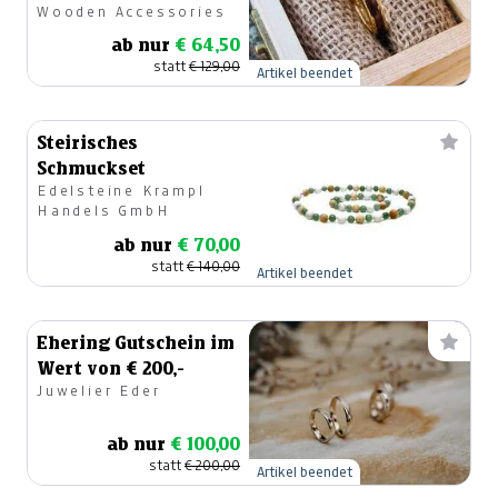
Wooden Accessories
ab nur
€ 64,50
statt
€ 129,00
Artikel beendet
Steirisches
Schmuckset
Edelsteine Krampl
Handels GmbH
ab nur
€ 70,00
statt
€ 140,00
Artikel beendet
Ehering Gutschein im
Wert von € 200,-
Juwelier Eder
ab nur
€ 100,00
statt
€ 200,00
Artikel beendet