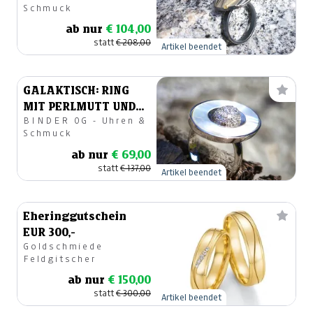
Schmuck
ab nur
€ 104,00
statt
€ 208,00
Artikel beendet
GALAKTISCH: RING
MIT PERLMUTT UND
BINDER OG - Uhren &
ZIRCONIA
Schmuck
ab nur
€ 69,00
statt
€ 137,00
Artikel beendet
Eheringgutschein
EUR 300,-
Goldschmiede
Feldgitscher
ab nur
€ 150,00
statt
€ 300,00
Artikel beendet