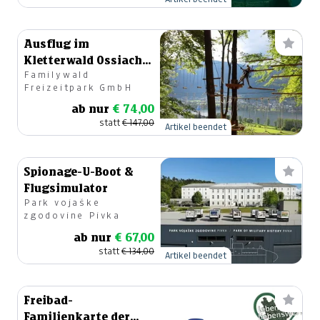
Ausflug im
Kletterwald Ossiacher
Familywald
See
Freizeitpark GmbH
ab nur
€ 74,00
statt
€ 147,00
Artikel beendet
Spionage-U-Boot &
Flugsimulator
Park vojaške
zgodovine Pivka
ab nur
€ 67,00
statt
€ 134,00
Artikel beendet
Freibad-
Familienkarte der