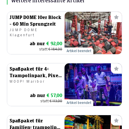
Weitere interessante Artikel
JUMP DOME 10er Block
- 60 Min Sprungzeit
JUMP DOME
Klagenfurt
ab nur
€ 92,00
statt
€ 184,00
Artikel beendet
Spaßpaket für 4:
Trampolinpark, Pixel
WOOP! Maribor
und Minigolf
ab nur
€ 57,00
statt
€ 113,00
Artikel beendet
Spaßpaket für
Familien: trampolin