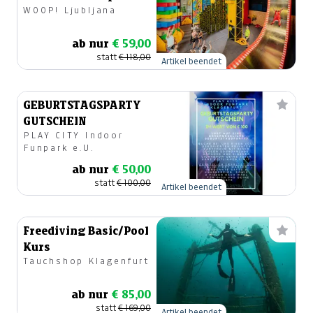
WOOP! Ljubljana
park und fun walls
ab nur
€ 59,00
statt
€ 118,00
Artikel beendet
GEBURTSTAGSPARTY
GUTSCHEIN
PLAY CITY Indoor
Funpark e.U.
ab nur
€ 50,00
statt
€ 100,00
Artikel beendet
Freediving Basic/Pool
Kurs
Tauchshop Klagenfurt
ab nur
€ 85,00
statt
€ 169,00
Artikel beendet