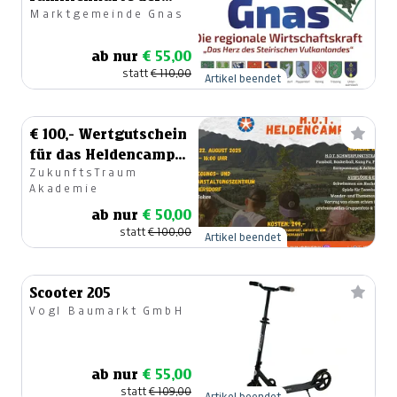
Marktgemeinde Gnas
Gemeinde Gnas
ab nur
€ 55,00
statt
€ 110,00
Artikel beendet
€ 100,- Wertgutschein
für das Heldencamp
ZukunftsTraum
2025
Akademie
ab nur
€ 50,00
statt
€ 100,00
Artikel beendet
Scooter 205
Vogl Baumarkt GmbH
ab nur
€ 55,00
statt
€ 109,00
Artikel beendet