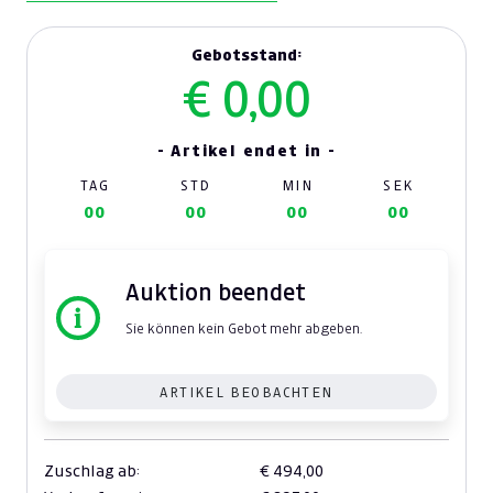
Gebotsstand:
€ 0,00
- Artikel endet in -
TAG
STD
MIN
SEK
00
00
00
00
Auktion beendet
Sie können kein Gebot mehr abgeben.
ARTIKEL BEOBACHTEN
Zuschlag ab:
€ 494,00