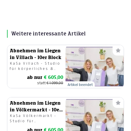
Weitere interessante Artikel
Abnehmen im Liegen
in Villach - 10er Block
KaSa Villach - Studio
für körperliches &
geistiges
ab nur
€ 605,00
Wohlbefinden OG
statt
€ 1.099,00
Artikel beendet
Abnehmen im Liegen
in Völkermarkt - 10er
KaSa Völkermarkt -
Block
Studio für
körperliches &
ab nur
€ 605,00