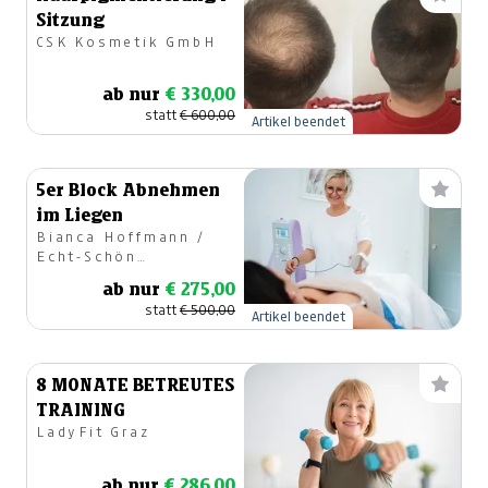
Sitzung
CSK Kosmetik GmbH
ab nur
€ 330,00
statt
€ 600,00
Artikel beendet
5er Block Abnehmen
im Liegen
Bianca Hoffmann /
Echt-Schön
Beautystudio
ab nur
€ 275,00
statt
€ 500,00
Artikel beendet
8 MONATE BETREUTES
TRAINING
LadyFit Graz
ab nur
€ 286,00