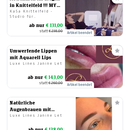
in Knittelfeld !!! MYA
KaSa Knittelfeld -
7 !!! - 2er Block
Studio für
körperliches &
ab nur
€ 131,00
geistiges
statt
€ 238,00
Wohlbefinden OG
Artikel beendet
Umwerfende Lippen
mit Aquarell Lips
Luxe Lines Janine Let
ab nur
€ 143,00
statt
€ 260,00
Artikel beendet
Natürliche
Augenbrauen mit
Luxe Lines Janine Let
Powder Brows
ab nur
€ 138,00