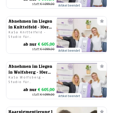
geistiges
statt
€ 1.099,00
Wohlbefinden OG
Artikel beendet
Abnehmen im Liegen
in Knittelfeld - 10er
KaSa Knittelfeld -
Block
Studio für
körperliches &
ab nur
€ 605,00
geistiges
statt
€ 1.099,00
Wohlbefinden OG
Artikel beendet
Abnehmen im Liegen
in Wolfsberg - 10er
KaSa Wolfsberg -
Block
Studio für
körperliches &
ab nur
€ 605,00
geistiges
statt
€ 1.099,00
Wohlbefinden OG
Artikel beendet
Haarpigmentierung 1