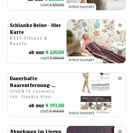
statt
€ 520,00
Artikel beendet
Schlanke Beine - 10er
Karte
BEST Fitness &
Beauty
ab nur
€ 220,00
statt
€ 399,00
Artikel beendet
Dauerhafte
Haarentfernung-
JUVENTA Cosmetic
Bikinizone
Inh. Claudia Kien
ab nur
€ 193,00
statt
€ 350,00
Artikel beendet
Abnehmen im Liegen