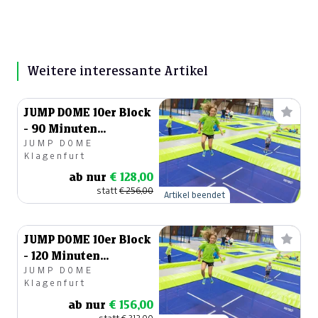
Weitere interessante Artikel
JUMP DOME 10er Block
- 90 Minuten
JUMP DOME
Sprungzeit
Klagenfurt
ab nur
€ 128,00
statt
€ 256,00
Artikel beendet
JUMP DOME 10er Block
- 120 Minuten
JUMP DOME
Sprungzeit
Klagenfurt
ab nur
€ 156,00