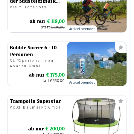
der Südsteiermark
Visit Hotspots
für 4 Personen
ab nur
€ 118,00
statt
€ 236,00
Artikel beendet
Bubble Soccer 6 - 10
Personen
SUPXperience von
Asantu GmbH
ab nur
€ 175,00
statt
€ 350,00
Artikel beendet
Trampolin Superstar
Vogl Baumarkt GmbH
ab nur
€ 200,00