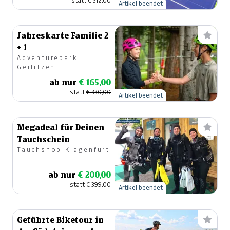
statt
€ 312,00
Artikel beendet
Jahreskarte Familie 2
+ 1
Adventurepark
Gerlitzen
Waldhochseilpark
ab nur
€ 165,00
statt
€ 330,00
Artikel beendet
Megadeal für Deinen
Tauchschein
Tauchshop Klagenfurt
ab nur
€ 200,00
statt
€ 399,00
Artikel beendet
Geführte Biketour in