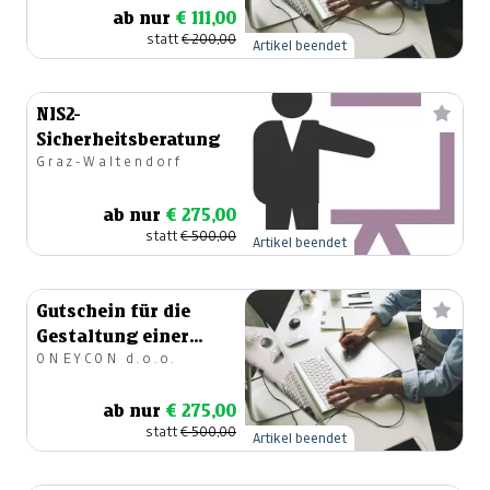
ab nur
€ 111,00
statt
€ 200,00
Artikel beendet
NIS2-
Sicherheitsberatung
Graz-Waltendorf
ab nur
€ 275,00
statt
€ 500,00
Artikel beendet
Gutschein für die
Gestaltung einer
ONEYCON d.o.o.
Homepage im Wert
von 500 €
ab nur
€ 275,00
statt
€ 500,00
Artikel beendet