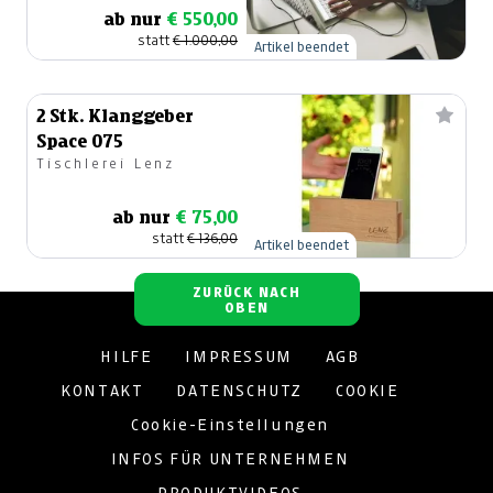
ab nur
€ 550,00
statt
€ 1.000,00
Artikel beendet
2 Stk. Klanggeber
Space 075
Tischlerei Lenz
ab nur
€ 75,00
statt
€ 136,00
Artikel beendet
ZURÜCK NACH
OBEN
HILFE
IMPRESSUM
AGB
KONTAKT
DATENSCHUTZ
COOKIE
Cookie-Einstellungen
INFOS FÜR UNTERNEHMEN
PRODUKTVIDEOS