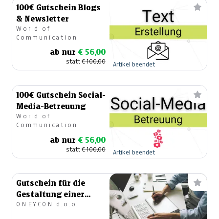
100€ Gutschein Blogs
& Newsletter
World of
Communication
ab nur
€ 56,00
statt
€ 100,00
Artikel beendet
100€ Gutschein Social-
Media-Betreuung
World of
Communication
ab nur
€ 56,00
statt
€ 100,00
Artikel beendet
Gutschein für die
Gestaltung einer
ONEYCON d.o.o.
Homepage im Wert
von 1.000 €