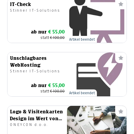
IT-Check
Stinner IT-Solutions
ab nur
€ 55,00
statt
€ 100,00
Artikel beendet
Unschlagbares
WebHosting
Stinner IT-Solutions
ab nur
€ 55,00
statt
€ 100,00
Artikel beendet
Logo & Visitenkarten
Design im Wert von
ONEYCON d.o.o.
200 €