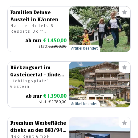
Familien Deluxe
Auszeit in Kärnten
Naturel Hotels &
Resorts Dorf
SCHÖNLEITN
ab nur
€ 1.450,00
statt
€ 2.900,00
Artikel beendet
Rückzugsort im
Gasteinertal - finde
Lieblingsplatz’l
dein Lieblingsplatzl
Gastein
ab nur
€ 1.390,00
statt
€ 2.780,00
Artikel beendet
Premium Werbefläche
direkt an der B83/94 -
Neo Rent GmbH
für 24 Wochen