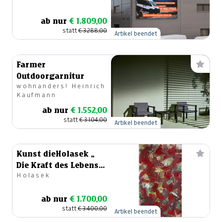
ab nur
€ 1.809,00
statt
€ 3.288,00
Artikel beendet
Farmer
Outdoorgarnitur
wohnanders! Heinrich
Kaufmann
ab nur
€ 1.552,00
statt
€ 3.104,00
Artikel beendet
Kunst dieHolasek „
Die Kraft des Lebens
Holasek
bewegt“
ab nur
€ 1.700,00
statt
€ 3.400,00
Artikel beendet