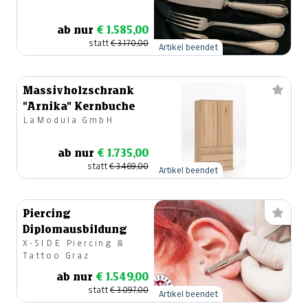
ab nur
€ 1.585,00
statt
€ 3.170,00
Artikel beendet
Massivholzschrank
"Arnika" Kernbuche
LaModula GmbH
ab nur
€ 1.735,00
statt
€ 3.469,00
Artikel beendet
Piercing
Diplomausbildung
X-SIDE Piercing &
Tattoo Graz
ab nur
€ 1.549,00
statt
€ 3.097,00
Artikel beendet