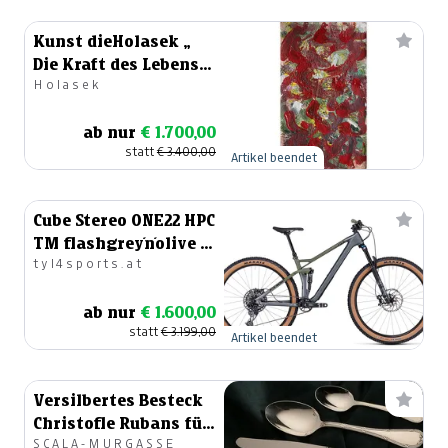
Kunst dieHolasek „
Die Kraft des Lebens
Holasek
bewegt“
ab nur
€ 1.700,00
statt
€ 3.400,00
Artikel beendet
Cube Stereo ONE22 HPC
TM flashgrey´n´olive -
tyl4sports.at
Größe S
ab nur
€ 1.600,00
statt
€ 3.199,00
Artikel beendet
Versilbertes Besteck
Christofle Rubans für
SCALA-MURGASSE
6 Personen