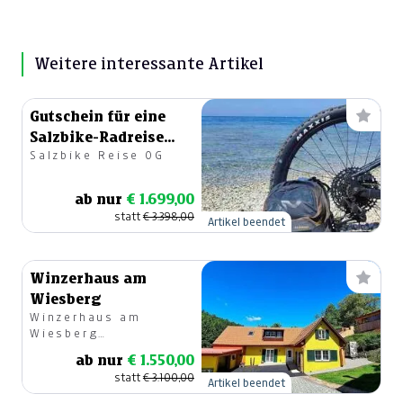
Weitere interessante Artikel
Gutschein für eine
Salzbike-Radreise
Salzbike Reise OG
Ihrer Wahl
ab nur
€ 1.699,00
statt
€ 3.398,00
Artikel beendet
Winzerhaus am
Wiesberg
Winzerhaus am
Wiesberg
Südsteiermark
ab nur
€ 1.550,00
statt
€ 3.100,00
Artikel beendet