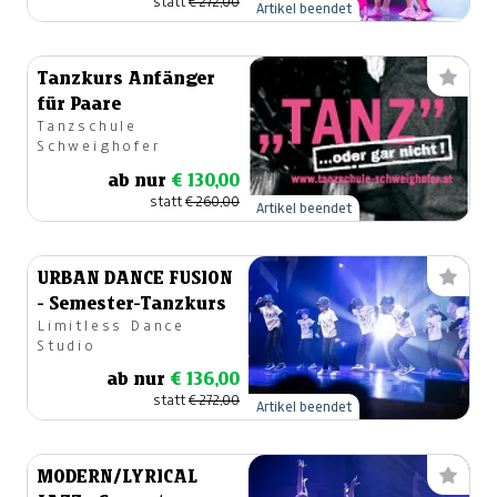
statt
€ 272,00
Artikel beendet
Tanzkurs Anfänger
für Paare
Tanzschule
Schweighofer
ab nur
€ 130,00
statt
€ 260,00
Artikel beendet
URBAN DANCE FUSION
- Semester-Tanzkurs
Limitless Dance
Studio
ab nur
€ 136,00
statt
€ 272,00
Artikel beendet
MODERN/LYRICAL