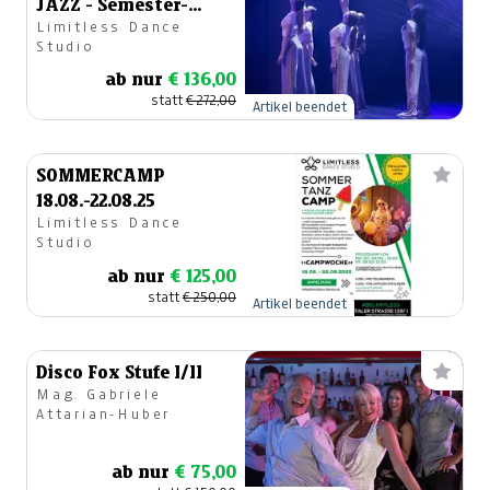
JAZZ - Semester-
Limitless Dance
Tanzkurs
Studio
ab nur
€ 136,00
statt
€ 272,00
Artikel beendet
SOMMERCAMP
18.08.-22.08.25
Limitless Dance
Studio
ab nur
€ 125,00
statt
€ 250,00
Artikel beendet
Disco Fox Stufe I/II
Mag. Gabriele
Attarian-Huber
ab nur
€ 75,00