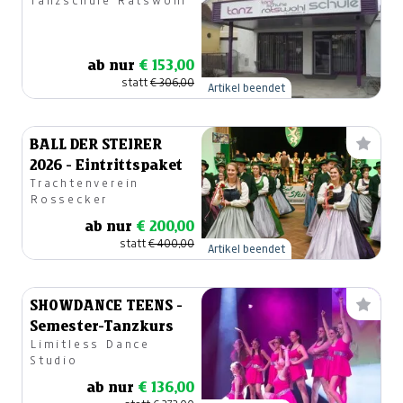
Tanzschule Ratswohl
ab nur
€ 153,00
statt
€ 306,00
Artikel beendet
BALL DER STEIRER
2026 - Eintrittspaket
Trachtenverein
Rossecker
ab nur
€ 200,00
statt
€ 400,00
Artikel beendet
SHOWDANCE TEENS -
Semester-Tanzkurs
Limitless Dance
Studio
ab nur
€ 136,00