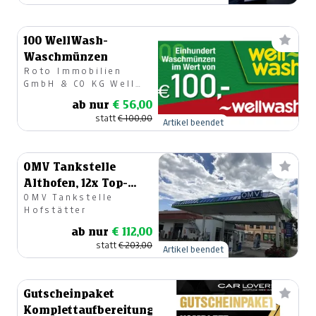
100 WellWash-
Waschmünzen
Roto Immobilien
GmbH & CO KG Well
Wash
ab nur
€ 56,00
statt
€ 100,00
Artikel beendet
OMV Tankstelle
Althofen, 12x Top-
OMV Tankstelle
Wash
Hofstätter
ab nur
€ 112,00
statt
€ 203,00
Artikel beendet
Gutscheinpaket
Komplettaufbereitung