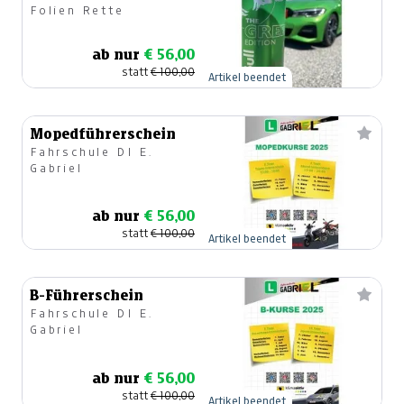
Folien Rette
ART
ab nur
€ 56,00
statt
€ 100,00
Artikel beendet
Mopedführerschein
Fahrschule DI E.
Gabriel
ab nur
€ 56,00
statt
€ 100,00
Artikel beendet
B-Führerschein
Fahrschule DI E.
Gabriel
ab nur
€ 56,00
statt
€ 100,00
Artikel beendet