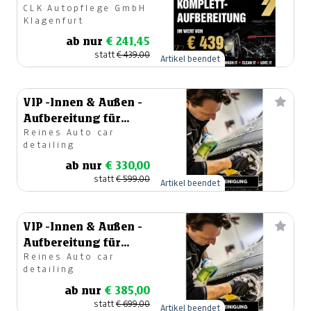
CLK Autopflege GmbH
Klagenfurt
ab nur
€ 241,45
statt
€ 439,00
Artikel beendet
VIP -Innen & Außen -
Aufbereitung für
Reines Auto car
helle Fahrzeugfarben
detailing
ab nur
€ 330,00
statt
€ 599,00
Artikel beendet
VIP -Innen & Außen -
Aufbereitung für
Reines Auto car
dunkle
detailing
Fahrzeugfarben
ab nur
€ 385,00
statt
€ 699,00
Artikel beendet