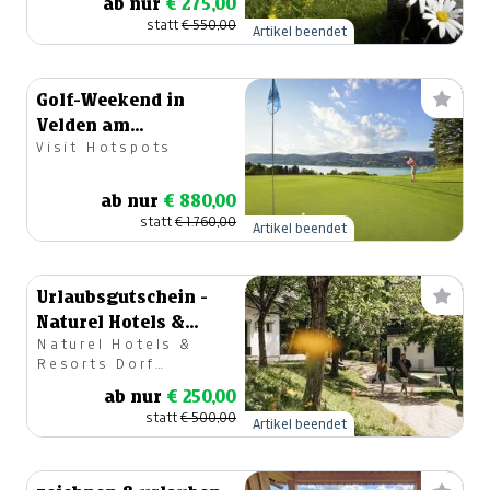
ab nur
€ 275,00
statt
€ 550,00
Artikel beendet
Golf-Weekend in
Velden am
Visit Hotspots
Wörthersee für 4
Personen
ab nur
€ 880,00
statt
€ 1.760,00
Artikel beendet
Urlaubsgutschein -
Naturel Hotels &
Naturel Hotels &
Resorts
Resorts Dorf
SCHÖNLEITN
ab nur
€ 250,00
statt
€ 500,00
Artikel beendet