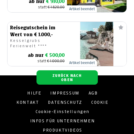
ab nur
€ 910,00
statt
€ 1.820,00
Artikel beendet
Reisegutschein im
Wert von € 1.000,-
Kesselgrubs
Ferienwelt ****
ab nur
€ 500,00
statt
€ 1.000,00
Artikel beendet
ZURÜCK NACH
OBEN
HILFE
IMPRESSUM
AGB
KONTAKT
DATENSCHUTZ
COOKIE
Cookie-Einstellungen
INFOS FÜR UNTERNEHMEN
PRODUKTVIDEOS