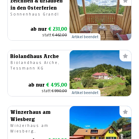
zeichnen & urlauben
in den Osterferien
Sonnenhaus Grandl
ab nur
€ 231,00
statt
€ 462,00
Artikel beendet
Biolandhaus Arche
Biolandhaus Arche,
Tessmann KG
ab nur
€ 495,00
statt
€ 990,00
Artikel beendet
Winzerhaus am
Wiesberg
Winzerhaus am
Wiesberg
Südsteiermark