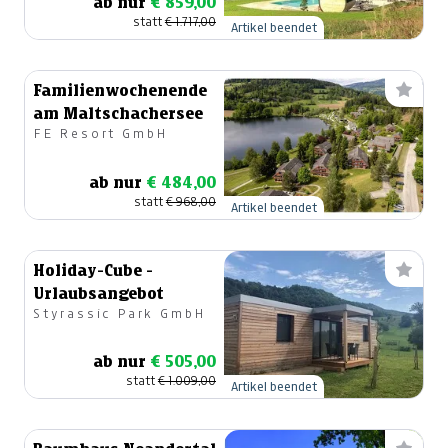
ab nur
€ 859,00
statt
€ 1.717,00
Artikel beendet
Familienwochenende
am Maltschachersee
FE Resort GmbH
ab nur
€ 484,00
statt
€ 968,00
Artikel beendet
Holiday-Cube -
Urlaubsangebot
Styrassic Park GmbH
ab nur
€ 505,00
statt
€ 1.009,00
Artikel beendet