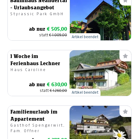
Baumhaus Neandertal
- Urlaubsangebot
Styrassic Park GmbH
ab nur
€ 505,00
statt
€ 1.009,00
Artikel beendet
1 Woche im
Ferienhaus Lechner
Haus Caroline
ab nur
€ 630,00
statt
€ 1.260,00
Artikel beendet
Familienurlaub im
Appartement
Gasthof Spengerwirt,
Fam. Offner