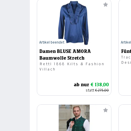
Artikel beendet
Artike
Damen BLUSE AMORA
Fün
Trac
Baumwolle Stretch
Des
Rettl 1868 Kilts & Fashion
Villach
ab nur
€ 138,00
statt
€ 275,00