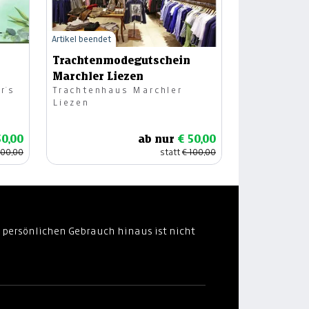
Artikel beendet
Trachtenmodegutschein
Marchler Liezen
r`s
Trachtenhaus Marchler
Liezen
50,00
ab nur
€ 50,00
100,00
statt
€ 100,00
 persönlichen Gebrauch hinaus ist nicht