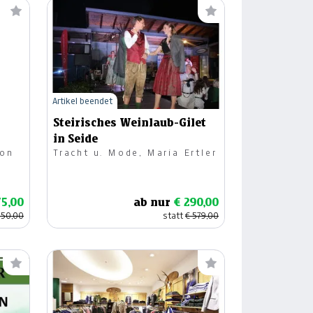
Artikel beendet
Steirisches Weinlaub-Gilet
in Seide
Tracht u. Mode, Maria Ertler
75,00
ab nur
€ 290,00
350,00
statt
€ 579,00