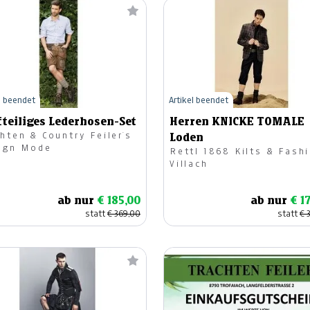
l beendet
Artikel beendet
fteiliges Lederhosen-Set
Herren KNICKE TOMALE
hten & Country Feiler`s
Loden
ign Mode
Rettl 1868 Kilts & Fashion
Villach
ab nur
€ 185,00
ab nur
€ 1
statt
€ 369,00
statt
€ 