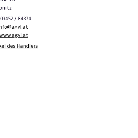
bnitz
 03452 / 84374
info@agvl.at
/www.agvl.at
ikel des Händlers