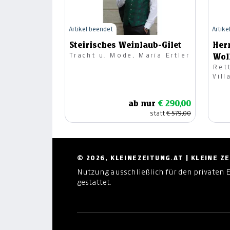
Artikel beendet
Artike
Steirisches Weinlaub-Gilet
Her
Tracht u. Mode, Maria Ertler
Wol
Rettl 186
Vill
ab nur
€ 290,00
statt
€ 579,00
© 2026, KLEINEZEITUNG.AT | KLEINE 
Nutzung ausschließlich für den privaten 
gestattet.