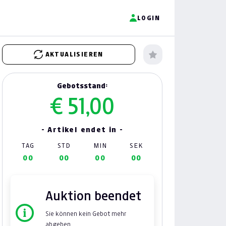
LOGIN
AKTUALISIEREN
Gebotsstand:
€ 51,00
- Artikel endet in -
TAG
STD
MIN
SEK
00
00
00
00
Auktion beendet
Sie können kein Gebot mehr
abgeben.