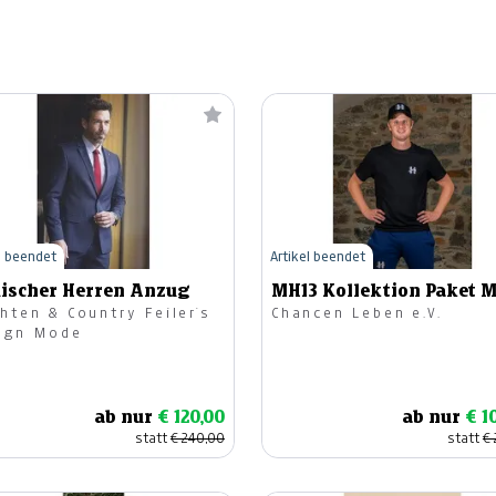
l beendet
Artikel beendet
ischer Herren Anzug
MH13 Kollektion Paket 
hten & Country Feiler`s
Chancen Leben e.V.
ign Mode
ab nur
€ 120,00
ab nur
€ 1
statt
€ 240,00
statt
€ 