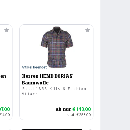
Artikel beendet
Men
Herren HEMD DORIAN
Baumwolle
Rettl 1868 Kilts & Fashion
Villach
07,00
ab nur
€ 143,00
214,00
statt
€ 285,00