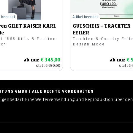
l beendet
Artikel beendet
ren GILET KAISER KARL
GUTSCHEIN - TRACHTEN
le
FEILER
8 Kilts & Fashion
Trachten & Country Feile
ach
Design Mode
ab nur
€ 345,00
ab nur
€ 
statt
€ 690,00
statt
€ 
ZEITUNG GMBH | ALLE RECHTE VORBEHALTEN
Eigenbedarf. Eine Weiterverwendung und Reproduktion über den