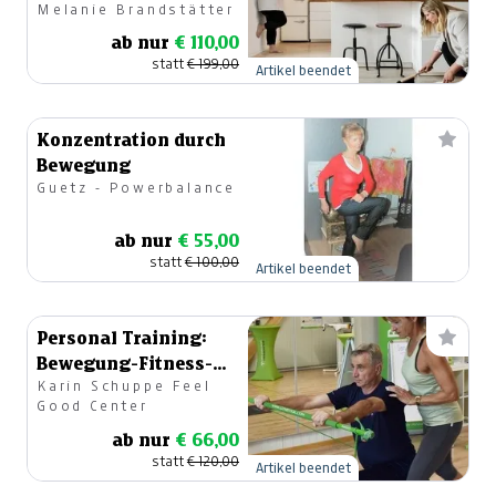
Melanie Brandstätter
ab nur
€ 110,00
statt
€ 199,00
Artikel beendet
Konzentration durch
Bewegung
Guetz - Powerbalance
ab nur
€ 55,00
statt
€ 100,00
Artikel beendet
Personal Training:
Bewegung-Fitness-
Karin Schuppe Feel
Ernährung-
Good Center
Gewichtsmanagement
ab nur
€ 66,00
statt
€ 120,00
Artikel beendet