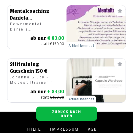
Mentalcoaching
Daniela
Powermental -
Hüttenbrenner
Daniela
Hüttenbrenner
ab nur
€ 83,00
statt
€ 150,00
Artikel beendet
Stiltraining
Gutschein 150 €
Johanna Glück -
Modestiltrainerin
ab nur
€ 83,00
statt
€ 150,00
Artikel beendet
ZURÜCK NACH
OBEN
HILFE
IMPRESSUM
AGB