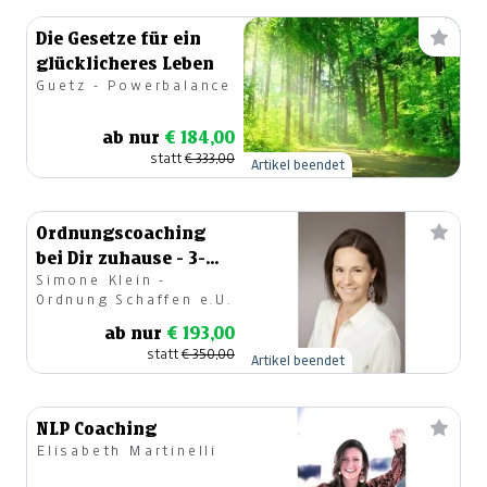
Die Gesetze für ein
glücklicheres Leben
Guetz - Powerbalance
ab nur
€ 184,00
statt
€ 333,00
Artikel beendet
Ordnungscoaching
bei Dir zuhause - 3-
Simone Klein -
Monats-Abo
Ordnung Schaffen e.U.
ab nur
€ 193,00
statt
€ 350,00
Artikel beendet
NLP Coaching
Elisabeth Martinelli