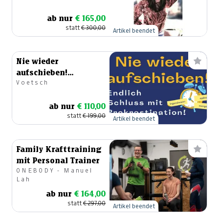
ab nur
€ 165,00
statt
€ 300,00
Artikel beendet
Nie wieder
aufschieben!
Voetsch
Onlinekurs
ab nur
€ 110,00
statt
€ 199,00
Artikel beendet
Family Krafttraining
mit Personal Trainer
ONEBODY - Manuel
Lah
ab nur
€ 164,00
statt
€ 297,00
Artikel beendet