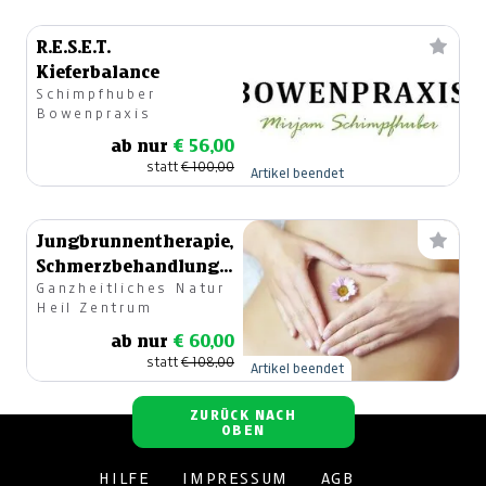
R.E.S.E.T.
Kieferbalance
Schimpfhuber
Bowenpraxis
ab nur
€ 56,00
statt
€ 100,00
Artikel beendet
Jungbrunnentherapie,
Schmerzbehandlung,
Ganzheitliches Natur
Basen-Wickel,
Heil Zentrum
Fettabbau
ab nur
€ 60,00
statt
€ 108,00
Artikel beendet
ZURÜCK NACH
OBEN
HILFE
IMPRESSUM
AGB