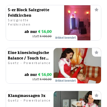
5-er Block Salzgrotte
Feldkirchen
Salzgrotte
Feldkirchen
ab nur
€ 56,00
statt
€ 100,00
Artikel beendet
Eine kinesiologische
Balance / Touch for
Guetz - Powerbalance
Health
ab nur
€ 56,00
statt
€ 100,00
Artikel beendet
Klangmassagen 3x
Guetz - Powerbalance