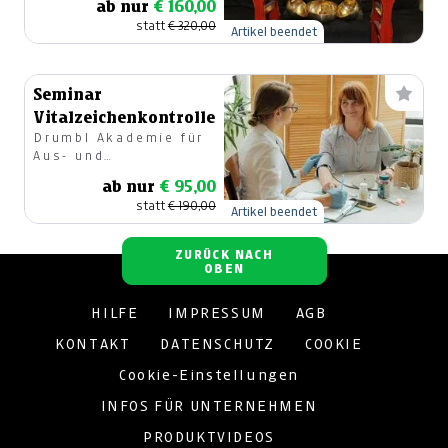
ab nur
€ 160,00
statt
€ 320,00
Artikel beendet
Seminar
Vitalzeichenkontrolle
Drumbl Akademie für
Aus- und
Weiterbildung GmbH
ab nur
€ 95,00
statt
€ 190,00
Artikel beendet
ZURÜCK NACH
OBEN
HILFE
IMPRESSUM
AGB
KONTAKT
DATENSCHUTZ
COOKIE
Cookie-Einstellungen
INFOS FÜR UNTERNEHMEN
PRODUKTVIDEOS