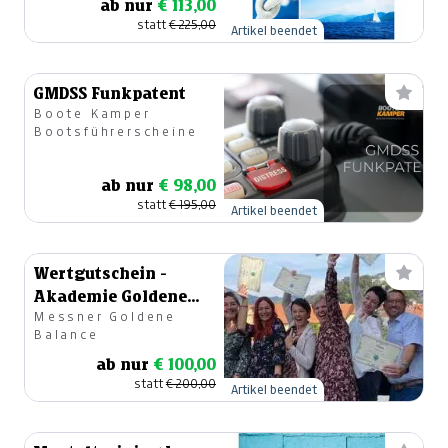
ab nur
€ 113,00
statt
€ 225,00
Artikel beendet
GMDSS Funkpatent
Boote Kamper
Bootsführerscheine
ab nur
€ 98,00
statt
€ 195,00
Artikel beendet
Wertgutschein -
Akademie Goldene
Messner Goldene
Balance in Wolfsberg
Balance
ab nur
€ 100,00
statt
€ 200,00
Artikel beendet