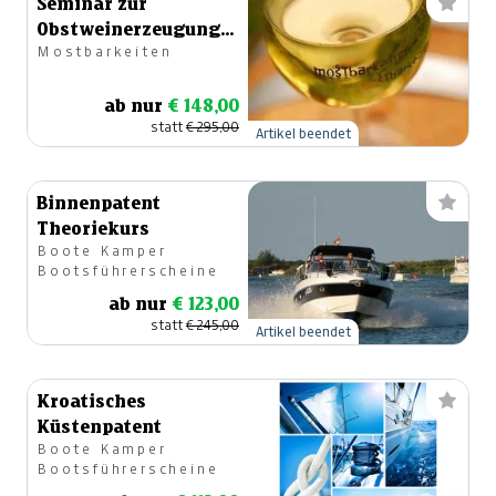
Seminar zur
Obstweinerzeugung
Mostbarkeiten
2-tägig
ab nur
€ 148,00
statt
€ 295,00
Artikel beendet
Binnenpatent
Theoriekurs
Boote Kamper
Bootsführerscheine
ab nur
€ 123,00
statt
€ 245,00
Artikel beendet
Kroatisches
Küstenpatent
Boote Kamper
Bootsführerscheine