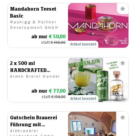
Mandahorn Teeset
Basic
Raunigg & Partner
Development GmbH
ab nur
€ 50,00
statt
€ 100,00
Artikel beendet
2 x 500 ml
HANDCRAFTED
Armin Breinl Handel
STYRIAN GIN
ab nur
€ 77,00
statt
€ 154,00
Artikel beendet
Gutschein Brauerei
Führung mit
diebrauerei
Bierverkostung &