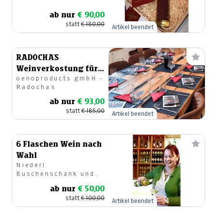
ab nur
€ 90,00
statt
€ 180,00
Artikel beendet
RADOCHA`S
Weinverkostung für 5
oenoproducts gmbH -
Personen
Radocha´s
ab nur
€ 93,00
statt
€ 185,00
Artikel beendet
6 Flaschen Wein nach
Wahl
Niederl
Buschenschank und
Weinhof Urbi
ab nur
€ 50,00
statt
€ 100,00
Artikel beendet