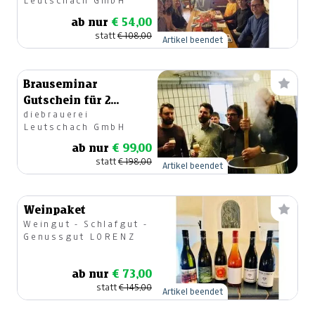
Leutschach GmbH
Weißwurstessen
ab nur
€ 54,00
statt
€ 108,00
Artikel beendet
Brauseminar
Gutschein für 2
diebrauerei
Personen
Leutschach GmbH
ab nur
€ 99,00
statt
€ 198,00
Artikel beendet
Weinpaket
Weingut - Schlafgut -
Genussgut LORENZ
ab nur
€ 73,00
statt
€ 145,00
Artikel beendet