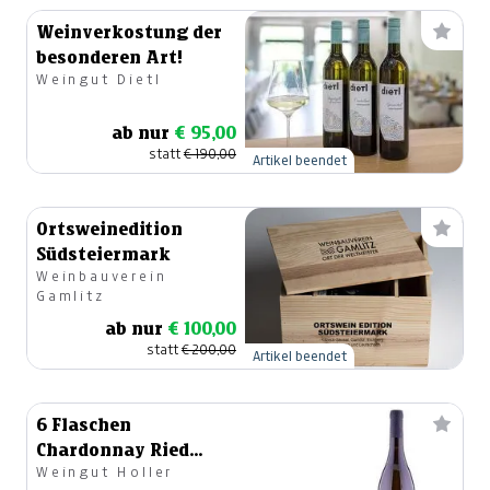
Weinverkostung der
besonderen Art!
Weingut Dietl
ab nur
€ 95,00
statt
€ 190,00
Artikel beendet
Ortsweinedition
Südsteiermark
Weinbauverein
Gamlitz
ab nur
€ 100,00
statt
€ 200,00
Artikel beendet
6 Flaschen
Chardonnay Ried
Weingut Holler
Rosenberg 2020