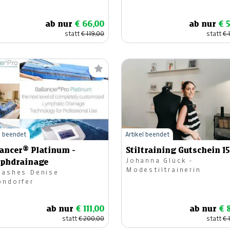
lbefinden OG
ab nur
€ 66,00
ab nur
€ 
statt
€ 119,00
statt
€ 
l beendet
Artikel beendet
lancer® Platinum -
Stiltraining Gutschein 1
Johanna Glück -
phdrainage
Modestiltrainerin
Lashes Denise
öndorfer
ab nur
€ 111,00
ab nur
€ 
statt
€ 200,00
statt
€ 