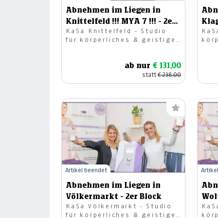
Abnehmen im Liegen in
Abn
Knittelfeld !!! MYA 7 !!! - 2er
Klag
KaSa Knittelfeld - Studio
KaSa
Block
für körperliches & geistiges
kör
Wohlbefinden OG
Woh
ab nur
€ 131,00
statt
€ 238,00
Artikel beendet
Artike
Abnehmen im Liegen in
Abn
Völkermarkt - 2er Block
Wolf
KaSa Völkermarkt - Studio
KaS
für körperliches & geistiges
kör