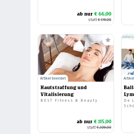
Wohlbefinden OG
Woh
ab nur
€ 66,00
statt
€ 119,00
Artikel beendet
Artike
Hautstraffung und
Bal
Vitalisierung
Lym
BEST Fitness & Beauty
De 
Sch
ab nur
€ 115,00
statt
€ 209,00