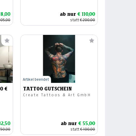
58,00
ab nur
€ 110,00
105,00
statt
€ 200,00
Artikel beendet
50 €
TATTOO GUTSCHEIN
Create Tattoos & Art GmbH
82,50
ab nur
€ 55,00
150,00
statt
€ 100,00