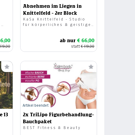
Abnehmen im Liegen in
Knittelfeld - 2er Block
KaSa Knittelfeld - Studio
s
für körperliches & geistiges
Wohlbefinden OG
66,00
ab nur
€ 66,00
 119,00
statt
€ 119,00
Artikel beendet
e 13
2x TriLipo Figurbehandlung-
Bauchpaket
BEST Fitness & Beauty