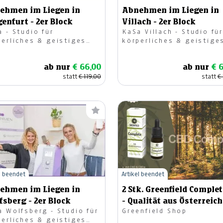
ehmen im Liegen in
Abnehmen im Liegen in
enfurt - 2er Block
Villach - 2er Block
 - Studio für
KaSa Villach - Studio für
perliches & geistiges
körperliches & geistige
lbefinden OG
Wohlbefinden OG
ab nur
€ 66,00
ab nur
€ 
statt
€ 119,00
statt
€
l beendet
Artikel beendet
ehmen im Liegen in
2 Stk. Greenfield Complet
sberg - 2er Block
- Qualität aus Österreich
a Wolfsberg - Studio für
Greenfield Shop
perliches & geistiges