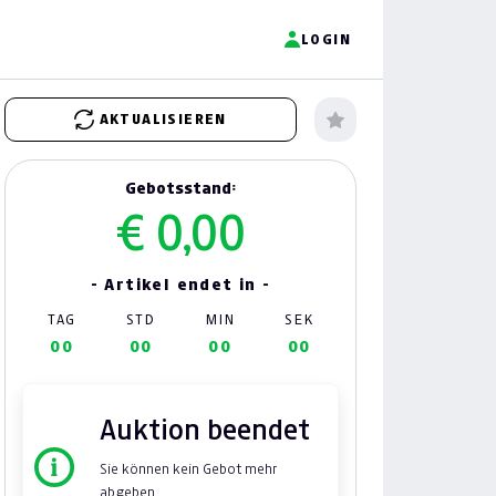
LOGIN
AKTUALISIEREN
Gebotsstand:
€ 0,00
- Artikel endet in -
TAG
STD
MIN
SEK
00
00
00
00
Auktion beendet
Sie können kein Gebot mehr
abgeben.