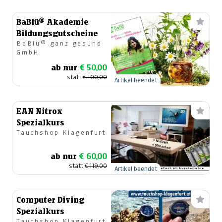
BaBlü® Akademie
Bildungsgutscheine
BaBlü® ganz gesund
GmbH
ab nur
€ 50,00
statt
€ 100,00
Artikel beendet
EAN Nitrox
Spezialkurs
Tauchshop Klagenfurt
ab nur
€ 60,00
statt
€ 119,00
Artikel beendet
Computer Diving
Spezialkurs
Tauchshop Klagenfurt