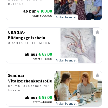
Balance in Wolfsberg
Balance
ab nur
€ 100,00
statt
€ 200,00
Artikel beendet
URANIA-
Bildungsgutschein
URANIA STEIERMARK
ab nur
€ 65,00
statt
€ 130,00
Artikel beendet
Seminar
Vitalzeichenkontrolle
Drumbl Akademie für
Aus- und
Weiterbildung GmbH
ab nur
€ 95,00
statt
€ 190,00
Artikel beendet