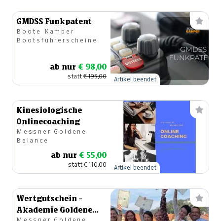
GMDSS Funkpatent
Boote Kamper
Bootsführerscheine
ab nur
€ 98,00
statt
€ 195,00
Artikel beendet
Kinesiologische
Onlinecoaching
Messner Goldene
Balance
ab nur
€ 55,00
statt
€ 110,00
Artikel beendet
Wertgutschein -
Akademie Goldene
Messner Goldene