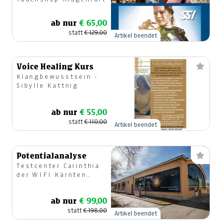
ab nur
€ 65,00
statt
€ 129,00
Artikel beendet
Voice Healing Kurs
Klangbewusstsein -
Sibylle Kattnig
ab nur
€ 55,00
statt
€ 110,00
Artikel beendet
Potentialanalyse
Testcenter Carinthia
der WIFI Kärnten
GmbH
ab nur
€ 99,00
statt
€ 198,00
Artikel beendet