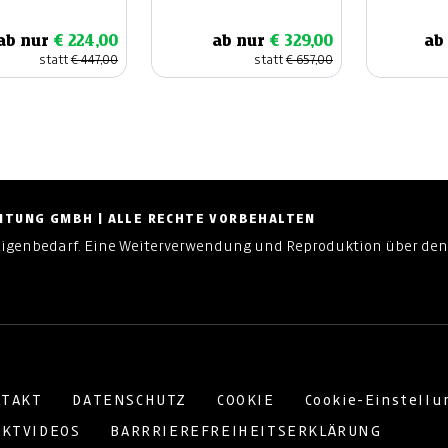
ab nur
€ 224,00
ab nur
€ 329,00
ab
statt
€ 447,00
statt
€ 657,00
ZEITUNG GMBH | ALLE RECHTE VORBEHALTEN
Eigenbedarf. Eine Weiterverwendung und Reproduktion über den
TAKT
DATENSCHUTZ
COOKIE
Cookie-Einstell
KTVIDEOS
BARRRIEREFREIHEITSERKLÄRUNG