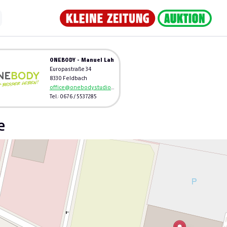
ONEBODY - Manuel Lah
Europastraße 34
8330 Feldbach
office@onebodystudio.at
Tel.: 0676 / 5537285
e