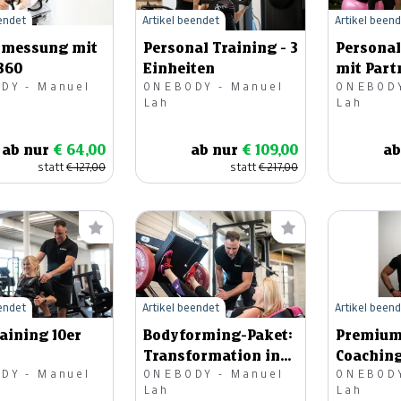
eendet
Artikel beendet
Artikel been
rmessung mit
Personal Training - 3
Personal
360
Einheiten
mit Part
DY - Manuel
ONEBODY - Manuel
ONEBODY
Lah
Lah
ab nur
€ 64,00
ab nur
€ 109,00
ab
statt
€ 127,00
statt
€ 217,00
eendet
Artikel beendet
Artikel been
aining 10er
Bodyforming-Paket:
Premium
Transformation in
Coaching
DY - Manuel
ONEBODY - Manuel
ONEBODY
90 Tagen
Ernähru
Lah
Lah
Lifestyle