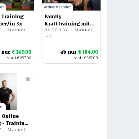
det
Artikel beendet
 Training
Family
ner/in 3x
Krafttraining mit
 - Manuel
ONEBODY - Manuel
Personal Trainer
Lah
 nur
€ 149,00
ab nur
€ 184,00
statt
€ 297,00
statt
€ 367,00
det
 Online
 - Training,
 - Manuel
ng &