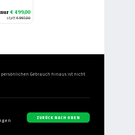
 nur
€ 499,00
statt
€ 997,00
 persönlichen Gebrauch hinaus ist nicht
ZURÜCK NACH OBEN
ungen