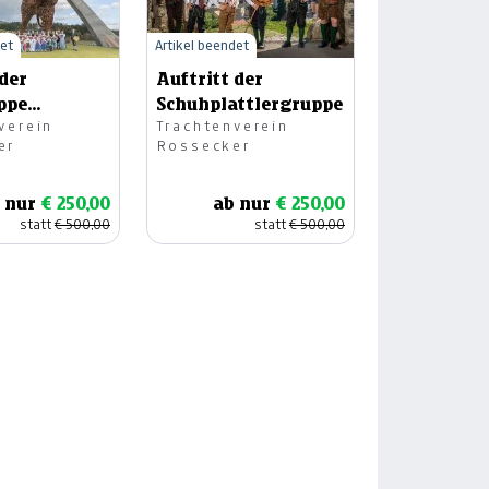
det
Artikel beendet
 der
Auftritt der
ppe
Schuhplattlergruppe
verein
Trachtenverein
r
er
Rossecker
 nur
€ 250,00
ab nur
€ 250,00
statt
€ 500,00
statt
€ 500,00