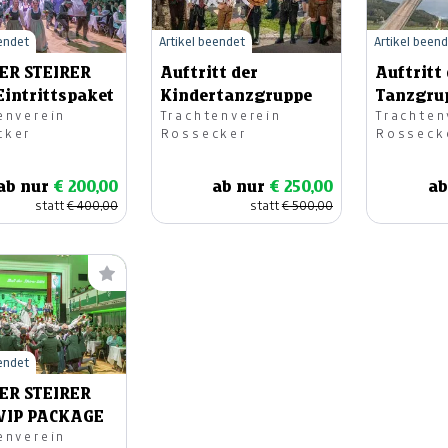
eendet
Artikel beendet
Artikel been
ER STEIRER
Auftritt der
Auftritt
 Eintrittspaket
Kindertanzgruppe
Tanzgru
enverein
Trachtenverein
Trachten
Roßecke
cker
Rossecker
Rosseck
ab nur
€ 200,00
ab nur
€ 250,00
ab
statt
€ 400,00
statt
€ 500,00
eendet
ER STEIRER
 VIP PACKAGE
enverein