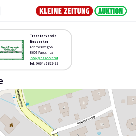
Trachtenverein
Rossecker
Adamerweg 5a
8605 Parschlug
info@rossecker.at
Tel.: 0664 / 5872495
e