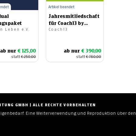
eendet
Artikel beendet
dual
Jahresmitliedschaft
ngspaket
für Coach13 by
n Leben e.V.
Coach13
Martin Hinteregger
ab nur
€ 125,00
ab nur
€ 390,00
statt
€ 250,00
statt
€ 780,00
ZEITUNG GMBH | ALLE RECHTE VORBEHALTEN
Eigenbedarf. Eine Weiterverwendung und Reproduktion über den