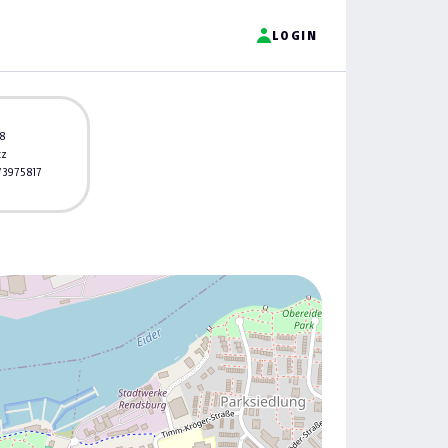
LOGIN
 8
tz
 / 3975817