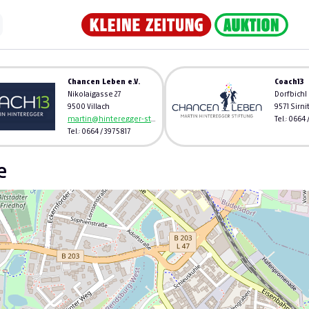
Chancen Leben e.V.
Coach13
Nikolaigasse 27
Dorfbichl
9500 Villach
9571 Sirni
martin@hinteregger-stiftung.at
Tel.: 0664
Tel.: 0664 / 3975817
e