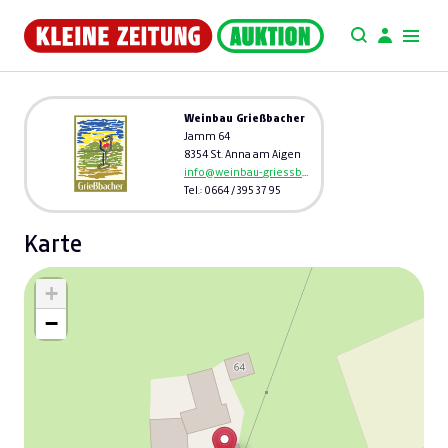
Weinbau Grießbacher
Jamm 64
8354 St. Anna am Aigen
info@weinbau-griessbacher.at
Tel.: 0664 / 395 37 95
Karte
+
−