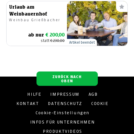
Urlaub am
Weinbauernhof
Weinbau Grießbacher
ab nur
€ 200,00
statt
€ 230,00
Artikel beendet
ZURÜCK NACH
OBEN
HILFE
IMPRESSUM
AGB
KONTAKT
DATENSCHUTZ
COOKIE
Cookie-Einstellungen
INFOS FÜR UNTERNEHMEN
PRODUKTVIDEOS