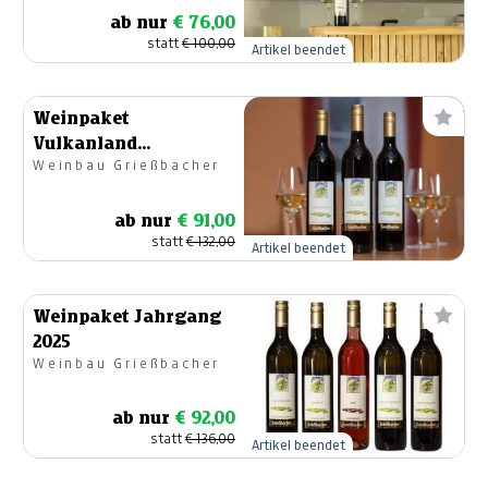
ab nur
€ 76,00
statt
€ 100,00
Artikel beendet
Weinpaket
Vulkanland
Weinbau Grießbacher
Steiermark DAC
ab nur
€ 91,00
statt
€ 132,00
Artikel beendet
Weinpaket Jahrgang
2025
Weinbau Grießbacher
ab nur
€ 92,00
statt
€ 136,00
Artikel beendet