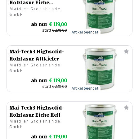
Holzlasur Eiche
Maidler Grosshandel
Dunkel
GmbH
ab nur
€ 119,00
statt
€ 238,00
Artikel beendet
Mai-Tech3 Highsolid-
Holzlasur Altkiefer
Maidler Grosshandel
GmbH
ab nur
€ 119,00
statt
€ 238,00
Artikel beendet
Mai-Tech3 Highsolid-
Holzlasur Eiche Hell
Maidler Grosshandel
GmbH
ab nur
€ 119,00