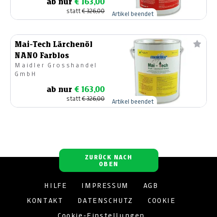
ab nur
€ 163,00
statt
€ 326,00
Artikel beendet
Mai-Tech Lärchenöl
NANO Farblos
Maidler Grosshandel
GmbH
ab nur
€ 163,00
statt
€ 326,00
Artikel beendet
ZURÜCK NACH
OBEN
HILFE
IMPRESSUM
AGB
KONTAKT
DATENSCHUTZ
COOKIE
Cookie-Einstellungen