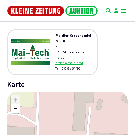
Maidler Grosshandel
GmbH
Nr. 111
8295 St. Johann in der
Haide
office@maidler.at
Tel.: 03332 / 64493
Karte
+
−