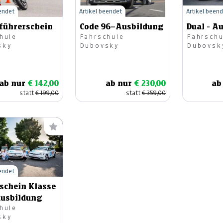
eendet
Artikel beendet
Artikel been
führerschein
Code 96–Ausbildung
Dual - A
hule
Fahrschule
Fahrschu
sky
Dubovsky
Dubovsk
ab nur
€ 142,00
ab nur
€ 230,00
ab
statt
€ 199,00
statt
€ 359,00
eendet
schein Klasse
ausbildung
hule
sky