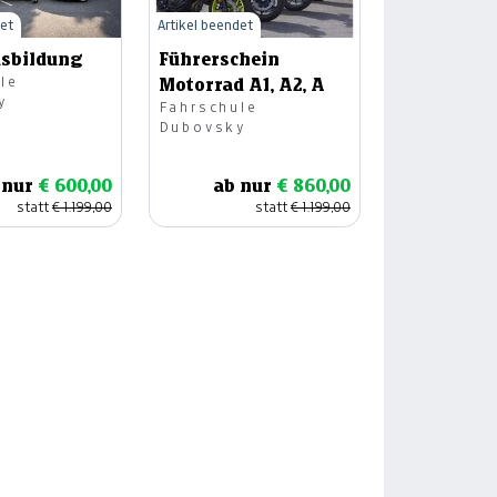
det
Artikel beendet
usbildung
Führerschein
le
Motorrad A1, A2, A
y
Fahrschule
Dubovsky
 nur
€ 600,00
ab nur
€ 860,00
statt
€ 1.199,00
statt
€ 1.199,00