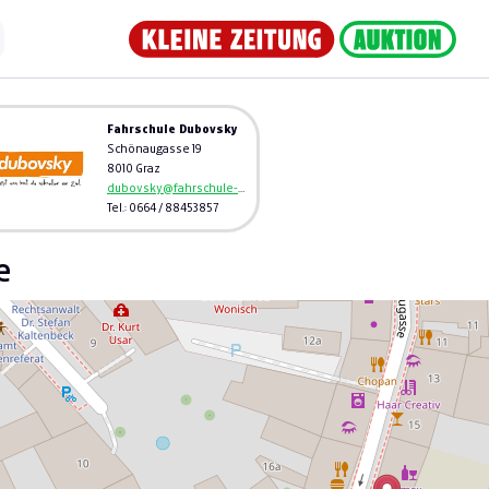
Fahrschule Dubovsky
Schönaugasse 19
8010 Graz
dubovsky@fahrschule-dubovsky.at
Tel.: 0664 / 88453857
e