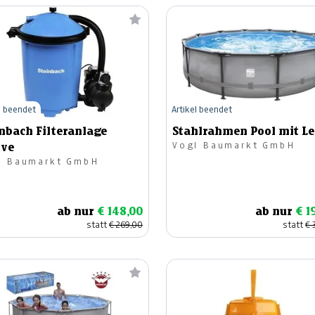
l beendet
Artikel beendet
nbach Filteranlage
Stahlrahmen Pool mit Le
Vogl Baumarkt GmbH
ive
l Baumarkt GmbH
ab nur
€ 148,00
ab nur
€ 1
statt
€ 269,00
statt
€ 