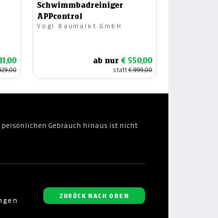
Schwimmbadreiniger
APPcontrol
Vogl Baumarkt GmbH
11,00
ab nur
€ 550,00
929,00
statt
€ 999,00
 persönlichen Gebrauch hinaus ist nicht
ZURÜCK NACH OBEN
ungen