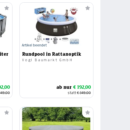
Artikel beendet
iter
Rundpool in Rattanoptik
Vogl Baumarkt GmbH
92,00
ab nur
€ 192,00
349,00
statt
€ 349,00