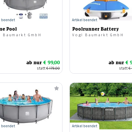
l beendet
Artikel beendet
me Pool
Poolrunner Battery
l Baumarkt GmbH
Vogl Baumarkt GmbH
ab nur
€ 99,00
ab nur
€ 
statt
€ 179,00
statt
€ 
l beendet
Artikel beendet