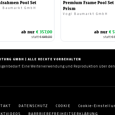
hlrahmen Pool Set
Premium Frame Pool Set
l Baumarkt GmbH
Prism
Vogl Baumarkt GmbH
ab nur
€ 357,00
ab nur
€ 5
statt
€ 649,00
statt
€ 
ZEITUNG GMBH | ALLE RECHTE VORBEHALTEN
Eigenbedarf. Eine Weiterverwendung und Reproduktion über den
TAKT
DATENSCHUTZ
COOKIE
Cookie-Einstell
KTVIDEOS
BARRRIEREFREIHEITSERKLÄRUNG