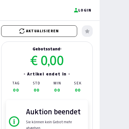
LOGIN
AKTUALISIEREN
Gebotsstand:
€ 0,00
- Artikel endet in -
TAG
STD
MIN
SEK
00
00
00
00
Auktion beendet
Sie können kein Gebot mehr
abgeben.