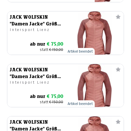
JACK WOLFSKIN
"Damen Jacke" Größe
Intersport Lienz
40
ab nur
€ 75,00
statt
€ 150,00
Artikel beendet
JACK WOLFSKIN
"Damen Jacke" Größe
Intersport Lienz
40
ab nur
€ 75,00
statt
€ 150,00
Artikel beendet
JACK WOLFSKIN
"Damen Jacke" Größe