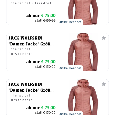
Intersport Gleisdorf
38
ab nur
€ 75,00
statt
€ 150,00
Artikel beendet
JACK WOLFSKIN
"Damen Jacke" Größe
Intersport
38
Fürstenfeld
ab nur
€ 75,00
statt
€ 150,00
Artikel beendet
JACK WOLFSKIN
"Damen Jacke" Größe
Intersport
40
Fürstenfeld
ab nur
€ 75,00
statt
€ 150,00
Artikel beendet