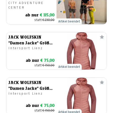
CITY ADVENTURE
CENTER
ab nur
€ 115,00
statt
€ 230,00
Artikel beendet
JACK WOLFSKIN
"Damen Jacke" Größe
Intersport Lienz
36
ab nur
€ 75,00
statt
€ 150,00
Artikel beendet
JACK WOLFSKIN
"Damen Jacke" Größe
Intersport Lienz
38
ab nur
€ 75,00
statt
€ 150,00
Artikel beendet