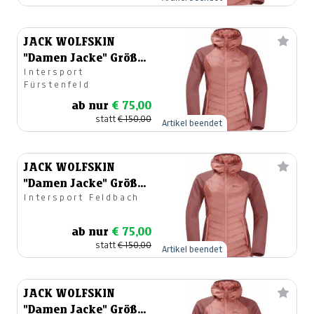
JACK WOLFSKIN
"Damen Jacke" Größe
Intersport
40
Fürstenfeld
ab nur
€ 75,00
statt
€ 150,00
Artikel beendet
JACK WOLFSKIN
"Damen Jacke" Größe
Intersport Feldbach
38
ab nur
€ 75,00
statt
€ 150,00
Artikel beendet
JACK WOLFSKIN
"Damen Jacke" Größe