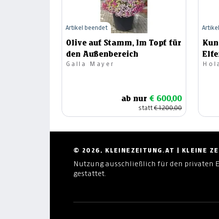
Artikel beendet
Artike
Olive auf Stamm, Im Topf für
Kun
den Außenbereich
Elf
Galla Mayer
Hol
ab nur
€ 600,00
statt
€ 1.200,00
© 2026, KLEINEZEITUNG.AT | KLEINE 
Nutzung ausschließlich für den privaten 
gestattet.