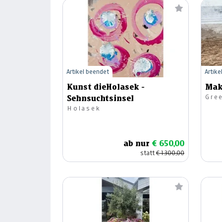
Artikel beendet
Artike
Kunst dieHolasek -
Mak
Gre
Sehnsuchtsinsel
Holasek
ab nur
€ 650,00
statt
€ 1.300,00