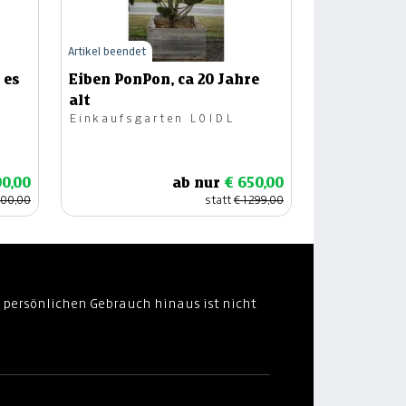
Artikel beendet
 es
Eiben PonPon, ca 20 Jahre
alt
Einkaufsgarten LOIDL
00,00
ab nur
€ 650,00
200,00
statt
€ 1.299,00
 persönlichen Gebrauch hinaus ist nicht