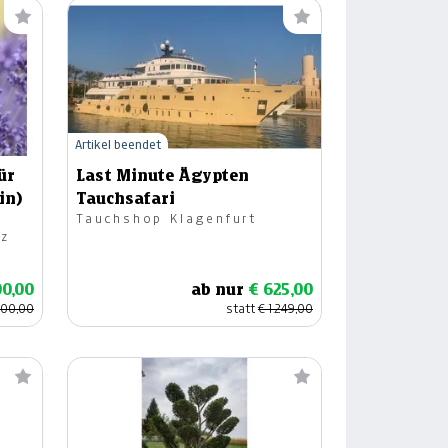
Artikel beendet
ür
Last Minute Ägypten
in)
Tauchsafari
Tauchshop Klagenfurt
az
00,00
ab nur
€ 625,00
200,00
statt
€ 1.249,00