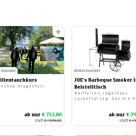
l beendet
Artikel beendet
ilientauchkurs
JOE's Barbeque Smoker i
chshop Klagenfurt
Beistelltisch
Raiffeisen Lagerhaus
Lavanttal reg. Gen.m.b.H
ab nur
€ 753,00
ab nur
€ 7
statt
€ 1.506,00
statt
€ 1.