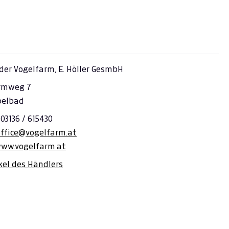
der Vogelfarm, E. Höller GesmbH
rmweg 7
belbad
 03136 / 615430
office@vogelfarm.at
www.vogelfarm.at
ikel des Händlers