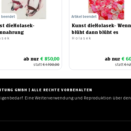
l beendet
Artikel beendet
st dieHolasek-
Kunst dieHolasek- Wenn
ennahrung
blüht dann blüht es
asek
Holasek
ab nur
€ 850,00
ab nur
€ 6
statt
€ 1.700,00
statt
€ 1.
ZEITUNG GMBH | ALLE RECHTE VORBEHALTEN
Eigenbedarf. Eine Weiterverwendung und Reproduktion über den