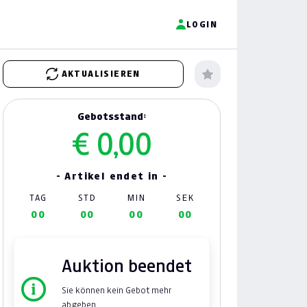
LOGIN
AKTUALISIEREN
Gebotsstand:
€ 0,00
- Artikel endet in -
TAG
STD
MIN
SEK
00
00
00
00
Auktion beendet
Sie können kein Gebot mehr
abgeben.