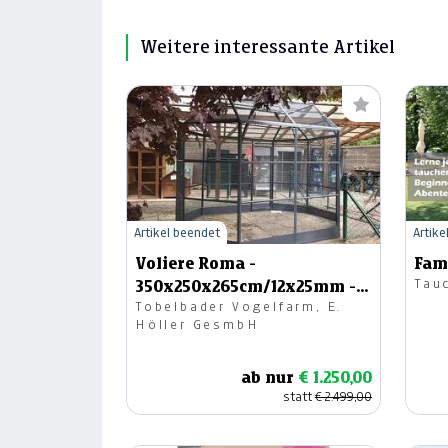
Weitere interessante Artikel
Artikel beendet
Artike
Voliere Roma -
Fam
Tau
350x250x265cm/12x25mm -
Tobelbader Vogelfarm, E.
anthrazit
Höller GesmbH
ab nur
€ 1.250,00
statt
€ 2.499,00