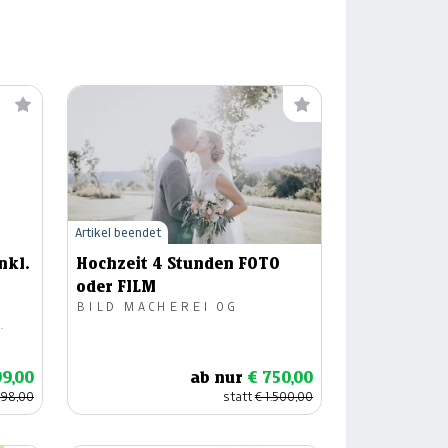
Artikel beendet
nkl.
Hochzeit 4 Stunden FOTO
oder FILM
BILD MACHEREI OG
.
99,00
ab nur
€ 750,00
598,00
statt
€ 1.500,00