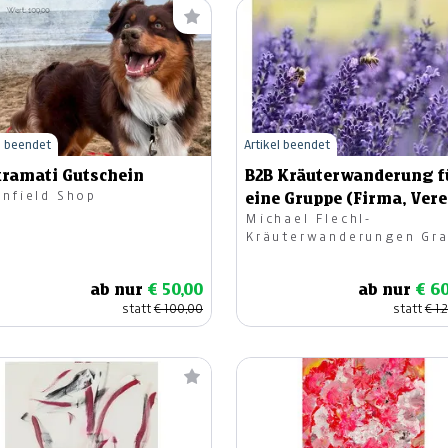
l beendet
Artikel beendet
ramati Gutschein
B2B Kräuterwanderung f
enfield Shop
eine Gruppe (Firma, Vere
Michael Flechl-
Kräuterwanderungen Gr
ab nur
€ 50,00
ab nur
€ 6
statt
€ 100,00
statt
€ 1.