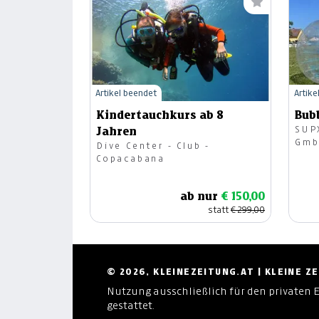
Artikel beendet
Artike
Kindertauchkurs ab 8
Bubb
SUP
Jahren
Gm
Dive Center - Club -
Copacabana
ab nur
€ 150,00
statt
€ 299,00
© 2026, KLEINEZEITUNG.AT | KLEINE 
Nutzung ausschließlich für den privaten 
gestattet.