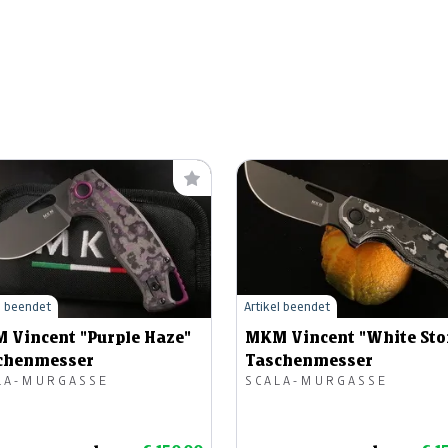
l beendet
Artikel beendet
 Vincent "Purple Haze"
MKM Vincent "White St
chenmesser
Taschenmesser
LA-MURGASSE
SCALA-MURGASSE