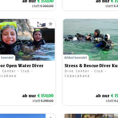
ab nur
€ 150,00
ab nur
€ 1
statt
€ 300,00
statt
€ 
l beendet
Artikel beendet
ior Open Water Diver
Stress & Rescue Diver Ku
 Center - Club -
Dive Center - Club -
acabana
Copacabana
ab nur
€ 150,00
ab nur
€ 1
statt
€ 299,00
statt
€ 