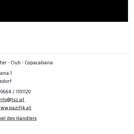
ter - Club - Copacabana
ana 1
sdorf
 0664 / 1101120
info@tsz.at
www.pazifik.at
ikel des Händlers