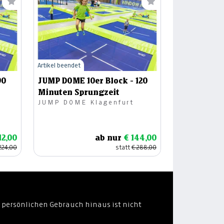
Artikel beendet
90
JUMP DOME 10er Block - 120
Minuten Sprungzeit
JUMP DOME Klagenfurt
12,00
ab nur
€ 144,00
224,00
statt
€ 288,00
 persönlichen Gebrauch hinaus ist nicht