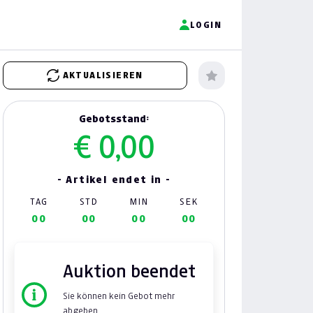
LOGIN
AKTUALISIEREN
Gebotsstand:
€ 0,00
- Artikel endet in -
TAG
STD
MIN
SEK
00
00
00
00
Auktion beendet
Sie können kein Gebot mehr
abgeben.