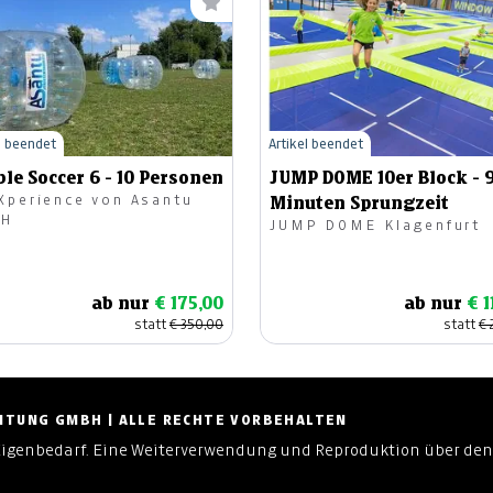
l beendet
Artikel beendet
le Soccer 6 - 10 Personen
JUMP DOME 10er Block - 
Xperience von Asantu
Minuten Sprungzeit
bH
JUMP DOME Klagenfurt
ab nur
€ 175,00
ab nur
€ 1
statt
€ 350,00
statt
€ 
ZEITUNG GMBH | ALLE RECHTE VORBEHALTEN
Eigenbedarf. Eine Weiterverwendung und Reproduktion über den