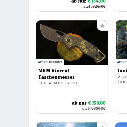
ab nur
€ 134,00
statt
€ 267,00
Artikel beendet
Artike
MKM Vincent
Jun
Dive
Taschenmesser
Cop
SCALA-MURGASSE
ab nur
€ 150,00
statt
€ 300,00