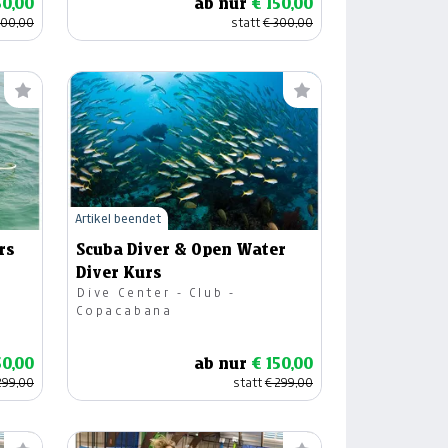
50,00
ab nur
€ 150,00
300,00
statt
€ 300,00
Artikel beendet
rs
Scuba Diver & Open Water
Diver Kurs
Dive Center - Club -
Copacabana
50,00
ab nur
€ 150,00
299,00
statt
€ 299,00