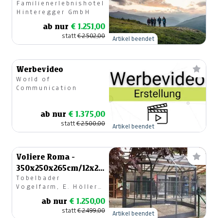
Familienerlebnishotel
Erwachsene in der
Hinteregger GmbH
Suite
ab nur
€ 1.251,00
statt
€ 2.502,00
Artikel beendet
Werbevideo
World of
Communication
ab nur
€ 1.375,00
statt
€ 2.500,00
Artikel beendet
Voliere Roma -
350x250x265cm/12x25mm
Tobelbader
- anthrazit
Vogelfarm, E. Höller
GesmbH
ab nur
€ 1.250,00
statt
€ 2.499,00
Artikel beendet