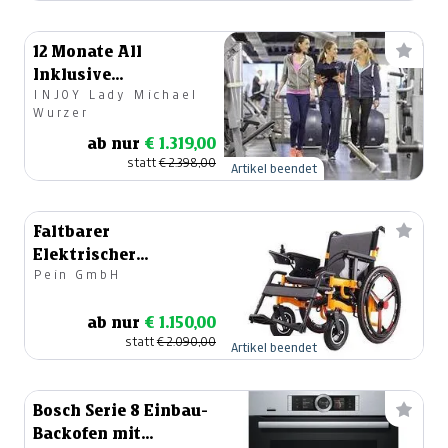
12 Monate All
Inklusive
INJOY Lady Michael
Mitgliedschaft
Wurzer
ab nur
€ 1.319,00
statt
€ 2.398,00
Artikel beendet
Faltbarer
Elektrischer
Pein GmbH
Rollstuhl
ab nur
€ 1.150,00
statt
€ 2.090,00
Artikel beendet
Bosch Serie 8 Einbau-
Backofen mit