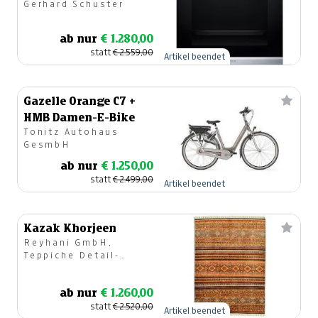
Gerhard Schuster
Dampfunterstützung
ab nur
€ 1.280,00
statt
€ 2.559,00
Artikel beendet
Gazelle Orange C7 +
HMB Damen-E-Bike
Tonitz Autohaus
GesmbH
ab nur
€ 1.250,00
statt
€ 2.499,00
Artikel beendet
Kazak Khorjeen
Reyhani GmbH,
Teppiche Detail-
u.Großhandel
ab nur
€ 1.260,00
statt
€ 2.520,00
Artikel beendet