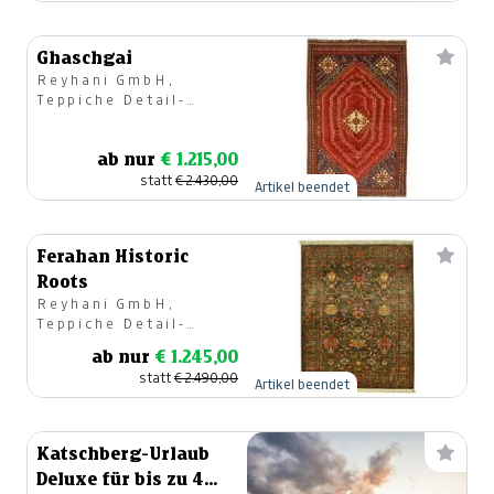
Ghaschgai
Reyhani GmbH,
Teppiche Detail-
u.Großhandel
ab nur
€ 1.215,00
statt
€ 2.430,00
Artikel beendet
Ferahan Historic
Roots
Reyhani GmbH,
Teppiche Detail-
u.Großhandel
ab nur
€ 1.245,00
statt
€ 2.490,00
Artikel beendet
Katschberg-Urlaub
Deluxe für bis zu 4