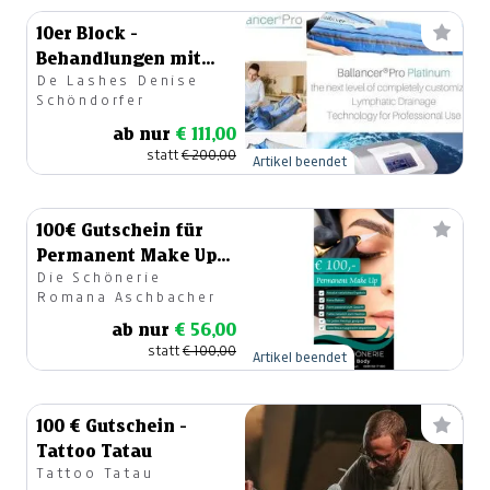
10er Block -
Behandlungen mit
De Lashes Denise
dem Ballancer®
Schöndorfer
Platinum
ab nur
€ 111,00
statt
€ 200,00
Artikel beendet
100€ Gutschein für
Permanent Make Up
Die Schönerie
Powder Brows
Romana Aschbacher
ab nur
€ 56,00
statt
€ 100,00
Artikel beendet
100 € Gutschein -
Tattoo Tatau
Tattoo Tatau