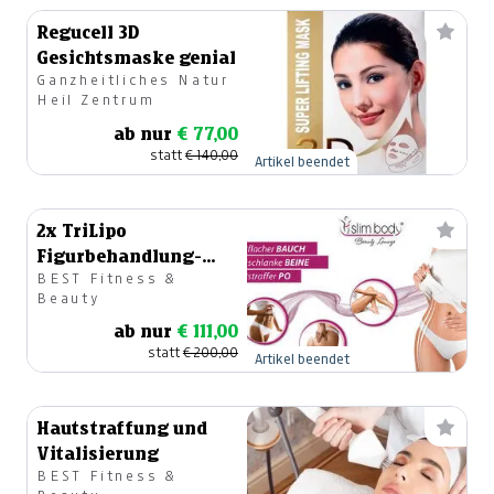
Regucell 3D
Gesichtsmaske genial
Ganzheitliches Natur
Heil Zentrum
ab nur
€ 77,00
statt
€ 140,00
Artikel beendet
2x TriLipo
Figurbehandlung-
BEST Fitness &
Bauchpaket
Beauty
ab nur
€ 111,00
statt
€ 200,00
Artikel beendet
Hautstraffung und
Vitalisierung
BEST Fitness &