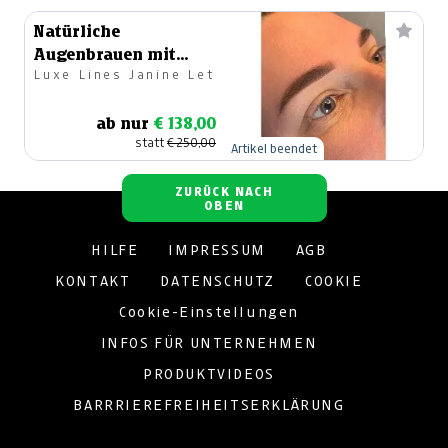
Natürliche
Augenbrauen mit
Luxe Lines Janine Let
Powder Brows
ab nur
€ 138,00
statt
€ 250,00
Artikel beendet
ZURÜCK NACH
OBEN
HILFE
IMPRESSUM
AGB
KONTAKT
DATENSCHUTZ
COOKIE
Cookie-Einstellungen
INFOS FÜR UNTERNEHMEN
PRODUKTVIDEOS
BARRRIEREFREIHEITSERKLÄRUNG