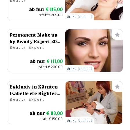
Beauty
ab nur
€ 115,00
statt
€ 209,00
Artikel beendet
Permanent Make up
by Beauty Expert 200
Beauty Expert
€ Gutschein
ab nur
€ 111,00
statt
€ 200,00
Artikel beendet
Exklusiv in Kärnten
Isabelle été Hightech
Beauty Expert
Methode!
ab nur
€ 83,00
statt
€ 150,00
Artikel beendet