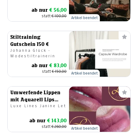
ab nur
€ 56,00
statt
€ 100,00
Artikel beendet
Stiltraining
Gutschein 150 €
Johanna Glück -
Modestiltrainerin
ab nur
€ 83,00
statt
€ 150,00
Artikel beendet
Umwerfende Lippen
mit Aquarell Lips
Luxe Lines Janine Let
(Permanent-Makeup)
ab nur
€ 143,00
statt
€ 260,00
Artikel beendet