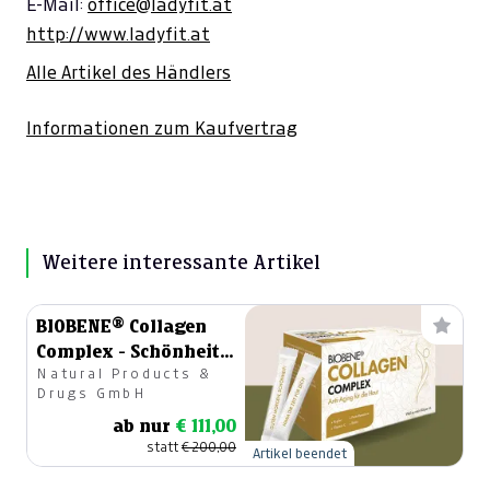
E-Mail:
office@ladyfit.at
http://www.ladyfit.at
Alle Artikel des Händlers
Informationen zum Kaufvertrag
Weitere interessante Artikel
BIOBENE® Collagen
Complex - Schönheit
Natural Products &
zum Trinken
Drugs GmbH
ab nur
€ 111,00
statt
€ 200,00
Artikel beendet