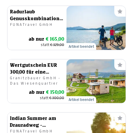
Radurlaub
Genusskombination
FUNATravel GmbH
Seen-Schleife &
Drauradweg
ab nur
€ 165,00
statt
€ 329,00
Artikel beendet
Wertgutschein EUR
300,00 für eine
Granitzbauer GmbH -
Auszeit in der
Das Wiesenquartier
Steiermark
ab nur
€ 150,00
statt
€ 300,00
Artikel beendet
Indian Summer am
Drauradweg -
FUNATravel GmbH
Radreise im