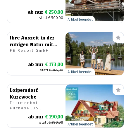
ab nur
€ 250,00
statt
€ 500,00
Artikel beendet
Ihre Auszeit in der
ruhigen Natur mit
FE Resort GmbH
lauen Abenden am
See!
ab nur
€ 173,00
statt
€ 345,00
Artikel beendet
Loipersdorf
Kurzwoche
Thermenhof
PuchasPLUS
Loipersdorf, Fam.
ab nur
€ 190,00
Puchas
statt
€ 380,00
Artikel beendet