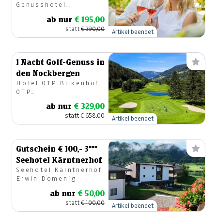
Genusshotel
PuchasPLUS Kukmirn
ab nur
€ 195,00
statt
€ 390,00
Artikel beendet
1 Nacht Golf-Genuss in
den Nockbergen
Hotel OTP Birkenhof,
OTP
Immobilienverwertung
ab nur
€ 329,00
GmbH
statt
€ 658,00
Artikel beendet
Gutschein € 100,- 3***
Seehotel Kärntnerhof
Seehotel Kärntnerhof
Erwin Domenig
ab nur
€ 50,00
statt
€ 100,00
Artikel beendet