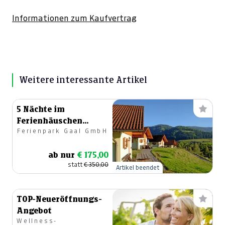
Informationen zum Kaufvertrag
Weitere interessante Artikel
5 Nächte im
Ferienhäuschen
Ferienpark Gaal GmbH
Alpenland in der
Steiermark
ab nur
€ 175,00
statt
€ 350,00
Artikel beendet
TOP-Neueröffnungs-
Angebot
Wellness-