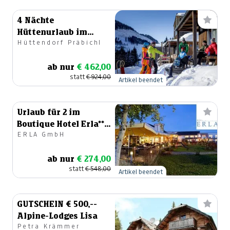
4 Nächte
Hüttenurlaub im
Hüttendorf Präbichl
Jänner 2025
ab nur
€ 462,00
statt
€ 924,00
Artikel beendet
Urlaub für 2 im
Boutique Hotel Erla****
ERLA GmbH
direkt am See
ab nur
€ 274,00
statt
€ 548,00
Artikel beendet
GUTSCHEIN € 500,--
Alpine-Lodges Lisa
Petra Krämmer